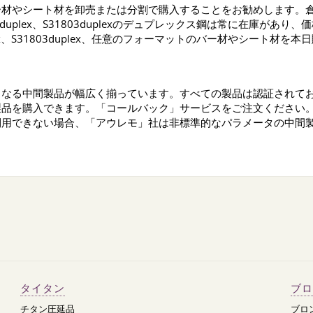
材やシート材を卸売または分割で購入することをお勧めします。倉
05duplex、S31803duplexのデュプレックス鋼は常に在庫が
plex、S31803duplex、任意のフォーマットのバー材やシート
らなる中間製品が幅広く揃っています。すべての製品は認証されて
製品を購入できます。「コールバック」サービスをご注文ください
利用できない場合、「アウレモ」社は非標準的なパラメータの中間
タイタン
ブロ
チタン圧延品
ブロ