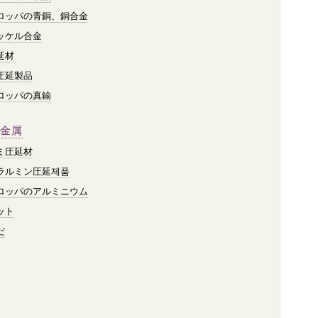
ロッパの青銅、銅合金
ッケル合金
延材
圧延製品
ロッパの真鍮
金属
ミ圧延材
ラルミン圧延제품
ロッパのアルミニウム
ット
だ