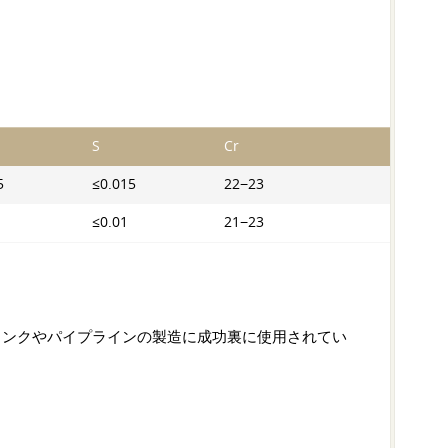
S
Cr
5
≤0.015
22−23
≤0.01
21−23
におけるタンクやパイプラインの製造に成功裏に使用されてい