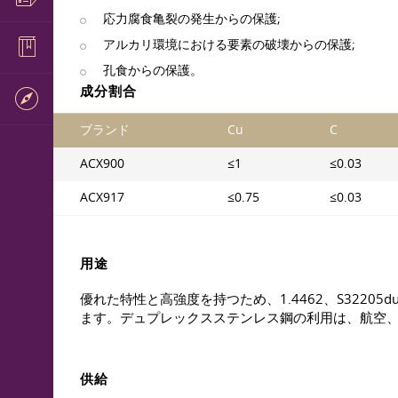
応力腐食亀裂の発生からの保護;
アルカリ環境における要素の破壊からの保護;
孔食からの保護。
成分割合
ブランド
Cu
C
АСХ900
≤1
≤0.03
АСХ917
≤0.75
≤0.03
用途
優れた特性と高強度を持つため、1.4462、S32205
ます。デュプレックスステンレス鋼の利用は、航空
供給