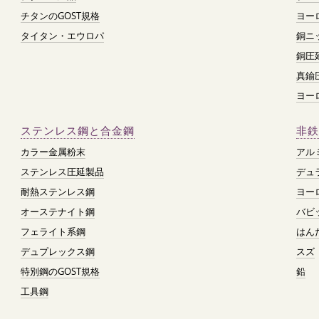
チタンのGOST規格
ヨー
タイタン・エウロパ
銅ニ
銅圧
真鍮
ヨー
ステンレス鋼と合金鋼
非鉄
カラー金属粉末
アル
ステンレス圧延製品
デュ
耐熱ステンレス鋼
ヨー
オーステナイト鋼
バビ
フェライト系鋼
はん
デュプレックス鋼
スズ
特別鋼のGOST規格
鉛
工具鋼