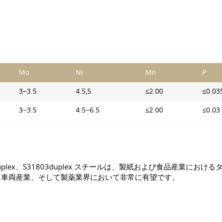
Mo
Ni
Mn
P
3−3.5
4.5,5
≤2.00
≤0.03
3−3.5
4.5−6.5
≤2.00
≤0.03
duplex、S31803duplex スチールは、製紙および食品産業
、車両産業、そして製薬業界において非常に有望です。