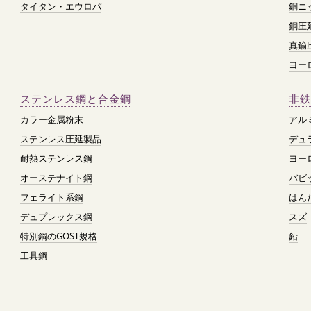
タイタン・エウロパ
銅ニ
銅圧
真鍮
ヨー
ステンレス鋼と合金鋼
非鉄
カラー金属粉末
アル
ステンレス圧延製品
デュ
耐熱ステンレス鋼
ヨー
オーステナイト鋼
バビ
フェライト系鋼
はん
デュプレックス鋼
スズ
特別鋼のGOST規格
鉛
工具鋼