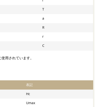
l
T
a
R
r
C
に使用されています。
表記
Hc
Umax