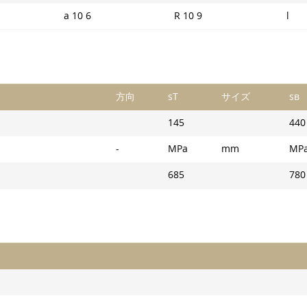
a 10 6
R 10 9
l
方向
sT
サイズ
sв
145
440
-
MPa
mm
MP
685
780