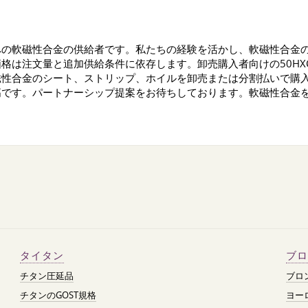
への軟磁性合金の供給者です。私たちの経験を活かし、軟磁性合金
格は注文量と追加供給条件に依存します。卸売購入者向けの50НХ
磁性合金のシート、ストリップ、ホイルを卸売または分割払いで購
です。パートナーシップ提案をお待ちしております。軟磁性合金を今
タイタン
ブロ
チタン圧延品
ブロ
チタンのGOST規格
ヨー