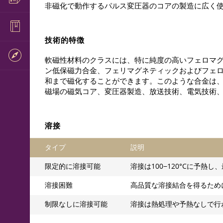
非磁化で動作するパルス変圧器のコアの製造に広く
技術的特徴
軟磁性材料のクラスには、特に純度の高いフェロマ
ン低保磁力合金、フェリマグネティックおよびフェ
和まで磁化することができます。このような合金は
磁場の磁気コア、変圧器製造、放送技術、電気技術
溶接
タイプ
説明
限定的に溶接可能
溶接は100−120°Cに予
溶接困難
高品質な溶接結合を得るために
制限なしに溶接可能
溶接は熱処理や予熱なしで行