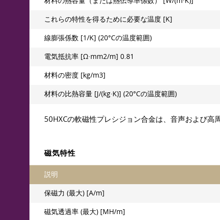
材料の熱容量（または熱伝導率係数） [W/(m·K)]
これらの特性を得るために必要な温度 [K]
線膨張係数 [1/K] (20°Cの温度範囲)
電気抵抗率 [Ω·mm2/m] 0.81
材料の密度 [kg/m3]
材料の比熱容量 [J/(kg·K)] (20°Cの温度範囲)
50НХСの軟磁性プレシジョン合金は、音声および
磁気特性
説明
保磁力 (最大) [A/m]
磁気透過率 (最大) [MH/m]