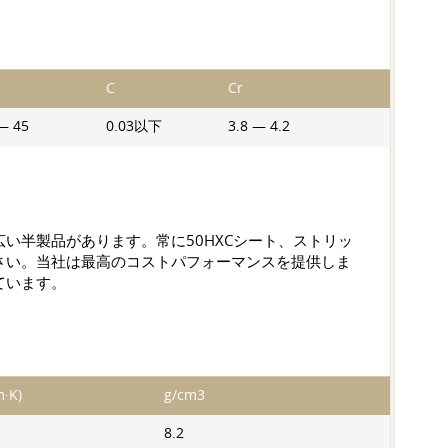
C
Cr
— 45
0.03以下
3.8 — 4.2
い半製品があります。常に50НХСシート、ストリッ
さい。当社は最高のコストパフォーマンスを提供しま
ています。
·K)
g/cm3
8.2