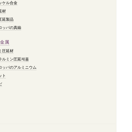
ッケル合金
延材
圧延製品
ロッパの真鍮
金属
ミ圧延材
ラルミン圧延제품
ロッパのアルミニウム
ット
だ