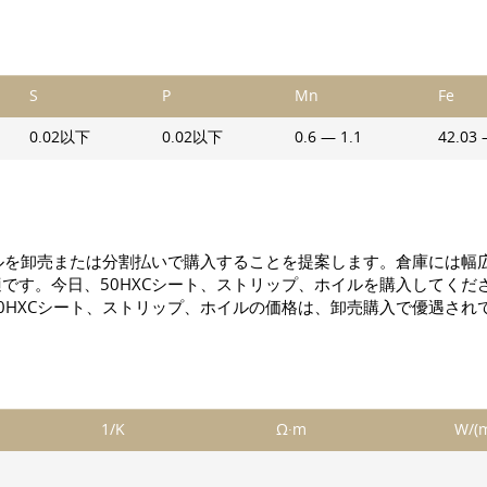
S
P
Mn
Fe
0.02以下
0.02以下
0.6 — 1.1
42.03 
ルを卸売または分割払いで購入することを提案します。倉庫には幅広
です。今日、50НХСシート、ストリップ、ホイルを購入してくだ
0НХСシート、ストリップ、ホイルの価格は、卸売購入で優遇され
1/K
Ω·m
W/(m