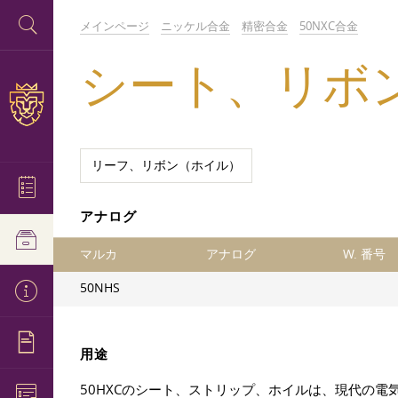
メインページ
ニッケル合金
精密合金
50NХС合金
シート、リボン、
リーフ、リボン（ホイル）
アナログ
マルカ
アナログ
W. 番号
50NHS
用途
50НХСのシート、ストリップ、ホイルは、現代の