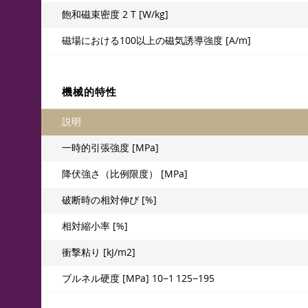
飽和磁束密度 2 T [W/kg]
磁場における100以上の磁気誘導強度 [A/m]
機械的特性
説明
一時的引張強度 [MPa]
降伏強さ（比例限度） [MPa]
破断時の相対伸び [%]
相対縮小率 [%]
衝撃粘り [kJ/m2]
ブルネル硬度 [MPa] 10−1 125−195