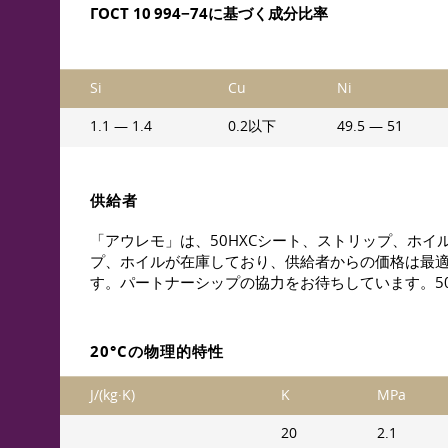
ГОСТ 10 994−74に基づく成分比率
Si
Cu
Ni
1.1 — 1.4
0.2以下
49.5 — 51
供給者
「アウレモ」は、50НХСシート、ストリップ、ホイ
プ、ホイルが在庫しており、供給者からの価格は最適
す。パートナーシップの協力をお待ちしています。5
20°Cの物理的特性
J/(kg·K)
K
MPa
20
2.1