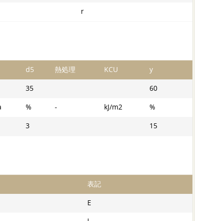
r
d5
熱処理
KCU
y
35
60
a
%
-
kJ/m2
%
3
15
表記
E