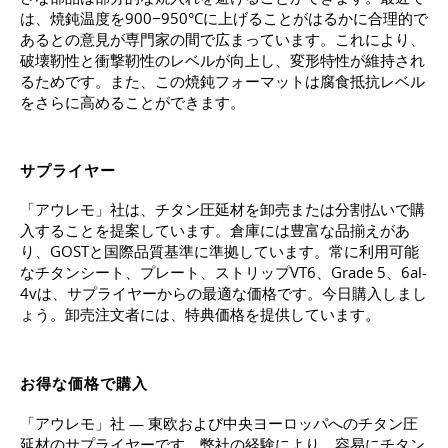
は、焼鈍温度を900−950°Cに上げることがはるかに合理的で
あるとの意見が専門家の間で広まっています。これにより、
破壊靭性と衝撃靭性のレベルが向上し、変形特性が維持され
るためです。また、この焼鈍フォーマットは腐食抵抗レベル
をさらに高めることができます。
サプライヤー
「アウレモ」社は、チタン圧延材を卸売または分割払いで購
入することを提案しています。倉庫には豊富な品揃えがあ
り、GOSTと国際品質基準に準拠しています。常に利用可能
なチタンシート、プレート、ストリップVT6、Grade 5、6al-
4vは、サプライヤーからの最適な価格です。今日購入しまし
ょう。卸売注文者には、特典価格を提供しています。
お得な価格で購入
「アウレモ」社 — 東欧および中央ヨーロッパへのチタン圧
延材のサプライヤーです。弊社の経験により、容易にチタン