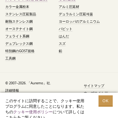
カラー金属粉末
アルミ圧延材
ステンレス圧延製品
デュラルミン圧延제품
耐熱ステンレス鋼
ヨーロッパのアルミニウム
オーステナイト鋼
バビット
フェライト系鋼
はんだ
デュプレックス鋼
スズ
特別鋼のGOST規格
鉛
工具鋼
© 2007–2026. 「Auremo」社.
サイトマップ
詳細情報
ウェブサイトデ
AGB（利用規約）
ザイン —
Fresh
このサイトに訪問することで、クッキー使用
OK
リコール通知
プログラムに同意したことになります。私た
ちの
クッキー使用ポリシー
について詳しくは
データ保護
こちらをご覧ください。