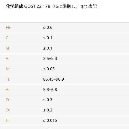
化学組成
GOST 22
178−76に準拠し、％で表記
Fe:
≤ 0.6
C:
≤ 0.1
Si:
≤ 0.1
V:
3.5−5.3
N:
≤ 0.05
Ti:
86.45−90.9
Al:
5.3−6.8
Zr:
≤ 0.3
O:
≤ 0.2
H:
≤ 0.015