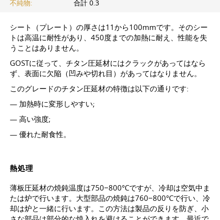
不純物:
合計 0.3
シート（プレート）の厚さは11から100mmです。そのシー
トは高温に耐性があり、450度までの加熱に耐え、性能を失
うことはありません。
GOSTに従って、チタン圧延材にはクラックがあってはなら
ず、表面に欠陥（凹みや切れ目）があってはなりません。
このグレードのチタン圧延材の特徴は以下の通りです:
— 加熱時に変形しやすい;
— 高い強度;
— 優れた耐食性。
熱処理
薄板圧延材の焼鈍温度は750−800°Cですが、冷却は空気中ま
たは炉で行います。大型部品の焼鈍は760−800°Cで行い、冷
却は炉と一緒に行います。この方法は製品の反りを防ぎ、小
さな部品は部分的な焼入れを避けることができます。最近で