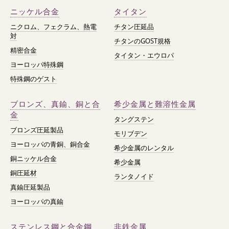
ニッケル合金
タイタン
ニクロム、フェクラム、熱電
チタン圧延品
対
チタンのGOST規格
精密合金
タイタン・エウロパ
ヨーロッパ特殊鋼
特殊鋼のゲスト
ブロンズ、真鍮、銅と合
希少金属と難溶性金属
金
タングステン
ブロンズ圧延製品
モリブデン
ヨーロッパの青銅、銅合金
希少金属のレンタル
銅ニッケル合金
希少金属
銅圧延材
ランタノイド
真鍮圧延製品
ヨーロッパの真鍮
ステンレス鋼と合金鋼
非鉄金属