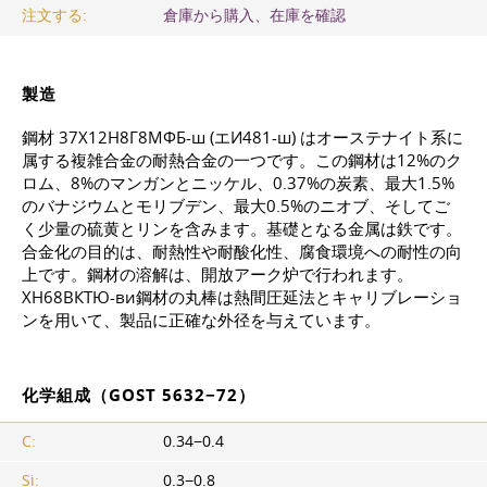
注文する:
倉庫から購入、在庫を確認
製造
鋼材 37Х12Н8Г8МФБ-ш (エИ481-ш) はオーステナイト系に
属する複雑合金の耐熱合金の一つです。この鋼材は12%のク
ロム、8%のマンガンとニッケル、0.37%の炭素、最大1.5%
のバナジウムとモリブデン、最大0.5%のニオブ、そしてご
く少量の硫黄とリンを含みます。基礎となる金属は鉄です。
合金化の目的は、耐熱性や耐酸化性、腐食環境への耐性の向
上です。鋼材の溶解は、開放アーク炉で行われます。
ХН68ВКТЮ-ви鋼材の丸棒は熱間圧延法とキャリブレーショ
ンを用いて、製品に正確な外径を与えています。
化学組成（GOST 5632−72）
C:
0.34−0.4
Si:
0.3−0.8