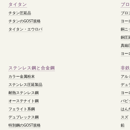
タイタン
ブロ
チタン圧延品
ブロ
チタンのGOST規格
ヨー
タイタン・エウロパ
銅ニ
銅圧
真鍮
ヨー
ステンレス鋼と合金鋼
非鉄
カラー金属粉末
アル
ステンレス圧延製品
デュ
耐熱ステンレス鋼
ヨー
オーステナイト鋼
バビ
フェライト系鋼
はん
デュプレックス鋼
スズ
特別鋼のGOST規格
鉛