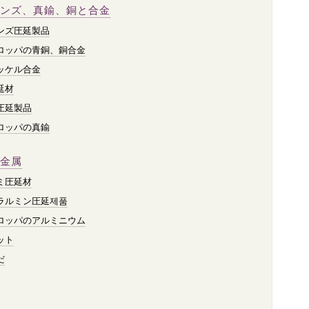
ンズ、真鍮、銅と合金
ンズ圧延製品
ロッパの青銅、銅合金
ッケル合金
延材
圧延製品
ロッパの真鍮
金属
ミ圧延材
ラルミン圧延제품
ロッパのアルミニウム
ット
だ