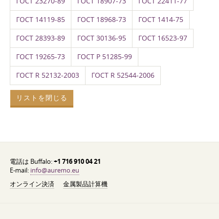
ГОСТ 23270-89
ГОСТ 18907-73
ГОСТ 22411-77
ГОСТ 14119-85
ГОСТ 18968-73
ГОСТ 1414-75
ГОСТ 28393-89
ГОСТ 30136-95
ГОСТ 16523-97
ГОСТ 19265-73
ГОСТ Р 51285-99
ГОСТ R 52132-2003
ГОСТ R 52544-2006
リストを閉じる
電話は Buffalo:
+1 716 910 04 21
E-mail:
info@auremo.eu
オンライン決済
金属製品計算機