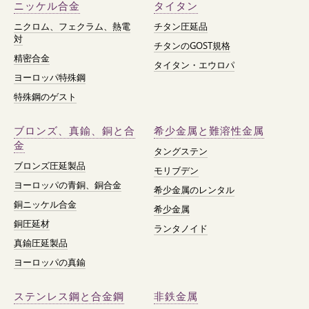
ニッケル合金
タイタン
ニクロム、フェクラム、熱電
チタン圧延品
対
チタンのGOST規格
精密合金
タイタン・エウロパ
ヨーロッパ特殊鋼
特殊鋼のゲスト
ブロンズ、真鍮、銅と合
希少金属と難溶性金属
金
タングステン
ブロンズ圧延製品
モリブデン
ヨーロッパの青銅、銅合金
希少金属のレンタル
銅ニッケル合金
希少金属
銅圧延材
ランタノイド
真鍮圧延製品
ヨーロッパの真鍮
ステンレス鋼と合金鋼
非鉄金属