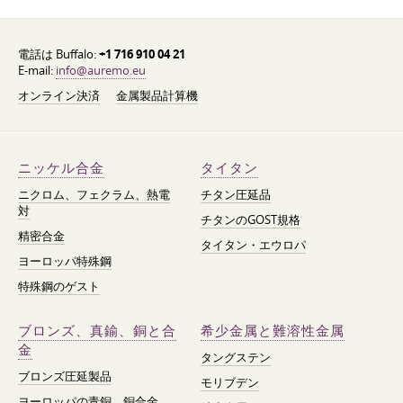
電話は Buffalo:
+1 716 910 04 21
E-mail:
info@auremo.eu
オンライン決済
金属製品計算機
ニッケル合金
タイタン
ニクロム、フェクラム、熱電
チタン圧延品
対
チタンのGOST規格
精密合金
タイタン・エウロパ
ヨーロッパ特殊鋼
特殊鋼のゲスト
ブロンズ、真鍮、銅と合
希少金属と難溶性金属
金
タングステン
ブロンズ圧延製品
モリブデン
ヨーロッパの青銅、銅合金