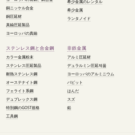
希少金属のレンタル
銅ニッケル合金
希少金属
銅圧延材
ランタノイド
真鍮圧延製品
ヨーロッパの真鍮
ステンレス鋼と合金鋼
非鉄金属
カラー金属粉末
アルミ圧延材
ステンレス圧延製品
デュラルミン圧延제품
耐熱ステンレス鋼
ヨーロッパのアルミニウム
オーステナイト鋼
バビット
フェライト系鋼
はんだ
デュプレックス鋼
スズ
特別鋼のGOST規格
鉛
工具鋼