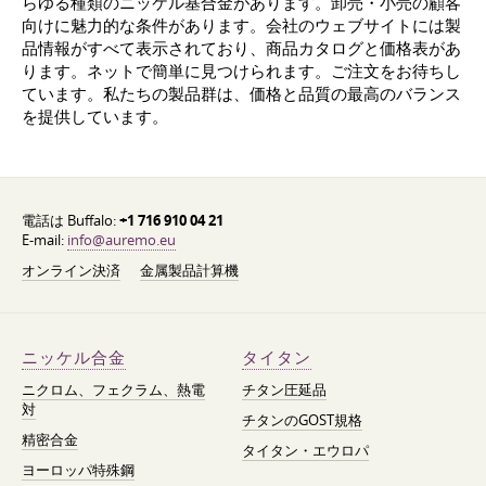
らゆる種類のニッケル基合金があります。卸売・小売の顧客
向けに魅力的な条件があります。会社のウェブサイトには製
品情報がすべて表示されており、商品カタログと価格表があ
ります。ネットで簡単に見つけられます。ご注文をお待ちし
ています。私たちの製品群は、価格と品質の最高のバランス
を提供しています。
電話は Buffalo:
+1 716 910 04 21
E-mail:
info@auremo.eu
オンライン決済
金属製品計算機
ニッケル合金
タイタン
ニクロム、フェクラム、熱電
チタン圧延品
対
チタンのGOST規格
精密合金
タイタン・エウロパ
ヨーロッパ特殊鋼