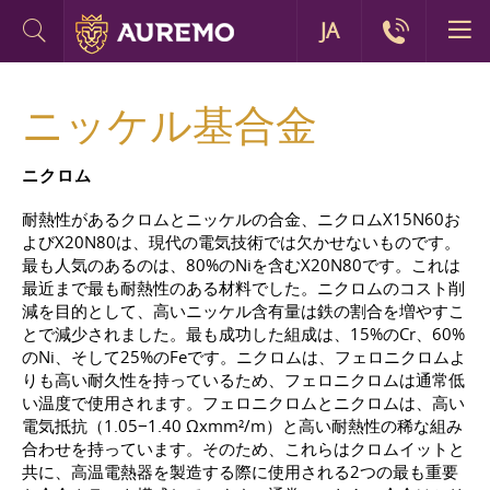
JA
ニッケル基合金
ニクロム
耐熱性があるクロムとニッケルの合金、ニクロムX15N60お
よびX20N80は、現代の電気技術では欠かせないものです。
最も人気のあるのは、80%のNiを含むX20N80です。これは
最近まで最も耐熱性のある材料でした。ニクロムのコスト削
減を目的として、高いニッケル含有量は鉄の割合を増やすこ
とで減少されました。最も成功した組成は、15%のCr、60%
のNi、そして25%のFeです。ニクロムは、フェロニクロムよ
りも高い耐久性を持っているため、フェロニクロムは通常低
い温度で使用されます。フェロニクロムとニクロムは、高い
電気抵抗（1.05−1.40 Ωxmm²/m）と高い耐熱性の稀な組み
合わせを持っています。そのため、これらはクロムイットと
共に、高温電熱器を製造する際に使用される2つの最も重要