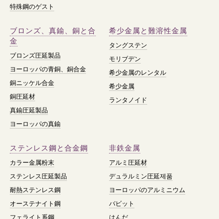
特殊鋼のゲスト
ブロンズ、真鍮、銅と合
希少金属と難溶性金属
金
タングステン
ブロンズ圧延製品
モリブデン
ヨーロッパの青銅、銅合金
希少金属のレンタル
銅ニッケル合金
希少金属
銅圧延材
ランタノイド
真鍮圧延製品
ヨーロッパの真鍮
ステンレス鋼と合金鋼
非鉄金属
カラー金属粉末
アルミ圧延材
ステンレス圧延製品
デュラルミン圧延제품
耐熱ステンレス鋼
ヨーロッパのアルミニウム
オーステナイト鋼
バビット
フェライト系鋼
はんだ