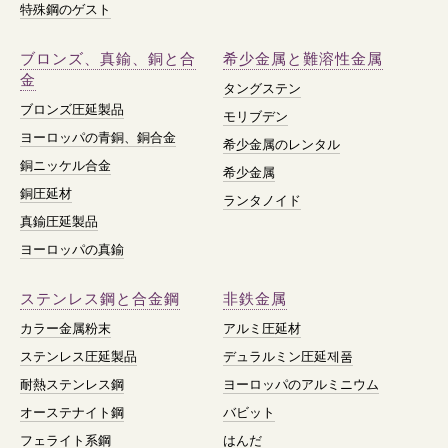
特殊鋼のゲスト
ブロンズ、真鍮、銅と合
希少金属と難溶性金属
金
タングステン
ブロンズ圧延製品
モリブデン
ヨーロッパの青銅、銅合金
希少金属のレンタル
銅ニッケル合金
希少金属
銅圧延材
ランタノイド
真鍮圧延製品
ヨーロッパの真鍮
ステンレス鋼と合金鋼
非鉄金属
カラー金属粉末
アルミ圧延材
ステンレス圧延製品
デュラルミン圧延제품
耐熱ステンレス鋼
ヨーロッパのアルミニウム
オーステナイト鋼
バビット
フェライト系鋼
はんだ