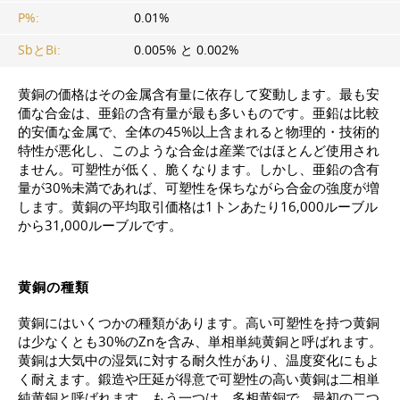
P%:
0.01%
SbとBi:
0.005% と 0.002%
黄銅の価格はその金属含有量に依存して変動します。最も安
価な合金は、亜鉛の含有量が最も多いものです。亜鉛は比較
的安価な金属で、全体の45%以上含まれると物理的・技術的
特性が悪化し、このような合金は産業ではほとんど使用され
ません。可塑性が低く、脆くなります。しかし、亜鉛の含有
量が30%未満であれば、可塑性を保ちながら合金の強度が増
します。黄銅の平均取引価格は1トンあたり16,000ルーブル
から31,000ルーブルです。
黄銅の種類
黄銅にはいくつかの種類があります。高い可塑性を持つ黄銅
は少なくとも30%のZnを含み、単相単純黄銅と呼ばれます。
黄銅は大気中の湿気に対する耐久性があり、温度変化にもよ
く耐えます。鍛造や圧延が得意で可塑性の高い黄銅は二相単
純黄銅と呼ばれます。もう一つは、多相黄銅で、最初の二つ