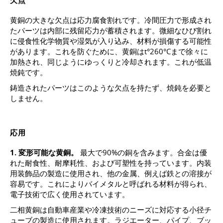
欠点
黄銅の大きな欠点は応力腐食割れです。冷間圧力で形成され
たパーツは内部に残留応力が蓄積されます。微細なひび割れ
に侵食性化学物質や湿気が入り込み、材料が損傷する可能性
があります。これを防ぐために、黄銅はt°260°Cまで徐々に
加熱され、同じようにゆっくりと冷却されます。これが低温
焼鈍です。
鋳造されたパーツはこのような欠点を持たず、焼鈍を必要と
しません。
応用
1. 変形可能な黄銅。
最大で90%の銅を含みます。合金は優
れた耐食性、耐摩耗性、および可塑性を持っています。内装
用装飾品の製造に使用され、他の金属、例えば鉄との溶接が
容易です。これによりバイメタルと呼ばれる材料が得られ、
電子技術で広く使用されています。
二相黄銅は自動車産業や冷凍技術のニーズに対応する小径チ
ューブの製造に使用されます。ラジエーター、パイプ、ブッ