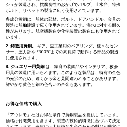
シュが製造され、抗腐食性のおかげでバルブ、止水弁、特殊
ボルト、リベットの製造に広く使用されています。
多成分黄銅は、船体の部材、ボルト、ドアハンドル、金具の
製造に船舶建設で広く使用されています。海水に対する耐久
性があります。航空機製造や化学装置の製造にも使用されて
います。
2. 鋳造用黄銅。
ギア、重工業用のベアリング、様々なセン
サー、圧力計やt°300°Cまでの高負荷で動作する部品の製造
に使用されます。
3. ジュエリー用黄銅
は、家庭の装飾品やインテリア、教会
用具の製造に用いられます。このような製品は、特有の金色
の光沢のため、遠くから金と見間違われることがあります。
鮮やかな黄色と銅の色合いの合金もあります。
お得な価格で購入
「アウレモ」社はお得な条件で黄銅製品を提供しています。
価格は付随費用を含まず、製造の技術的特徴に基づいて決定
されています。倉庫には大規模な生産のための製品が豊富に