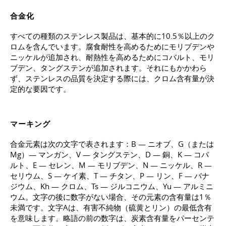
合金化
すべての種類のステンレス製品は、基本的に10.5％以上のク
ロムを含んでいます。腐食耐性を高めるためにモリブデンや
ニッケルが追加され、耐熱性を高めるためにコバルト、モリ
ブデン、タングステンが追加されます。それにもかかわら
ず、ステンレスの品質を決定する際には、クロム含有量が決
定的な要因です。
マーキング
合金元素は次の文字で表されます：B — ニオブ、G（または
Mg）— マンガン、V — タングステン、D — 銅、K — コバ
ルト、E — セレン、M — モリブデン、N — ニッケル、R —
セリウム、S — ケイ素、T — チタン、P — リン、F — バナ
ジウム、Kh — クロム、Ts — ジルコニウム、Yu — アルミニ
ウム。文字の後に数字がない場合、その元素の含有量は1％
未満です。文字Aは、有害不純物（硫黄とリン）の最低含有
を意味します。略語の前の数字は、炭素含有量をパーセンテ