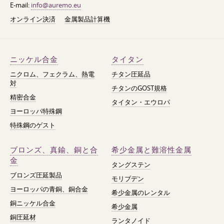
E-mail:
info@auremo.eu
オンライン決済
金属製品計算機
ニッケル合金
タイタン
ニクロム、フェクラム、熱電
チタン圧延品
対
チタンのGOST規格
精密合金
タイタン・エウロパ
ヨーロッパ特殊鋼
特殊鋼のゲスト
ブロンズ、真鍮、銅と合
希少金属と難溶性金属
金
タングステン
ブロンズ圧延製品
モリブデン
ヨーロッパの青銅、銅合金
希少金属のレンタル
銅ニッケル合金
希少金属
銅圧延材
ランタノイド