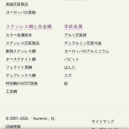
真鍮圧延製品
ヨーロッパの真鍮
ステンレス鋼と合金鋼
非鉄金属
カラー金属粉末
アルミ圧延材
ステンレス圧延製品
デュラルミン圧延제품
耐熱ステンレス鋼
ヨーロッパのアルミニウム
オーステナイト鋼
バビット
フェライト系鋼
はんだ
デュプレックス鋼
スズ
特別鋼のGOST規格
鉛
工具鋼
© 2007–2026. 「Auremo」社.
サイトマップ
詳細情報