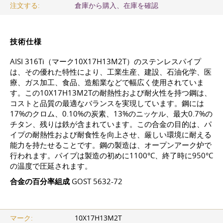
注文する:
倉庫から購入、在庫を確認
技術仕様
AISI 316Ti（マーク10Х17Н13М2Т）のステンレスパイプ
は、その優れた特性により、工業生産、建設、石油化学、医
療、ガス加工、食品、造船業などで幅広く使用されていま
す。この10Х17Н13М2Тの耐熱性および耐火性を持つ鋼は、
コストと品質の最適なバランスを実現しています。鋼には
17%のクロム、0.10%の炭素、13%のニッケル、最大0.7%の
チタン、残りは鉄が含まれています。この合金の目的は、パ
イプの耐熱性および耐食性を向上させ、厳しい環境に耐える
能力を持たせることです。鋼の製造は、オープンアーク炉で
行われます。パイプは製造の初めに1100°C、終了時に950°C
の温度で圧延されます。
合金の百分率組成
GOST 5632-72
マーク:
10Х17Н13М2Т