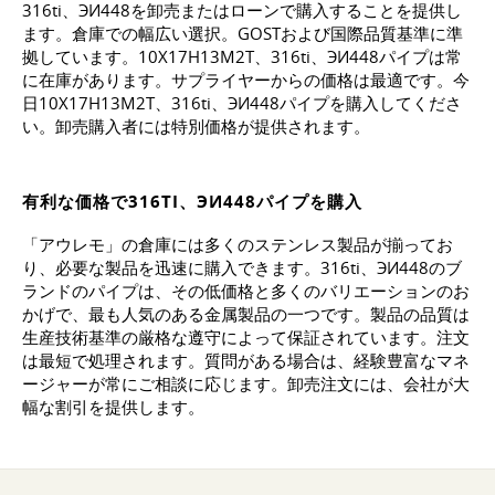
316ti、ЭИ448を卸売またはローンで購入することを提供し
ます。倉庫での幅広い選択。GOSTおよび国際品質基準に準
拠しています。10Х17Н13М2Т、316ti、ЭИ448パイプは常
に在庫があります。サプライヤーからの価格は最適です。今
日10Х17Н13М2Т、316ti、ЭИ448パイプを購入してくださ
い。卸売購入者には特別価格が提供されます。
有利な価格で316TI、ЭИ448パイプを購入
「アウレモ」の倉庫には多くのステンレス製品が揃ってお
り、必要な製品を迅速に購入できます。316ti、ЭИ448のブ
ランドのパイプは、その低価格と多くのバリエーションのお
かげで、最も人気のある金属製品の一つです。製品の品質は
生産技術基準の厳格な遵守によって保証されています。注文
は最短で処理されます。質問がある場合は、経験豊富なマネ
ージャーが常にご相談に応じます。卸売注文には、会社が大
幅な割引を提供します。