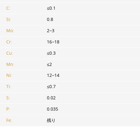
C:
≤0.1
Si:
0.8
Mо:
2−3
Cr:
16−18
Cu:
≤0.3
Mn:
≤2
Ni:
12−14
Ti:
≤0.7
S:
0.02
P:
0.035
Fe:
残り