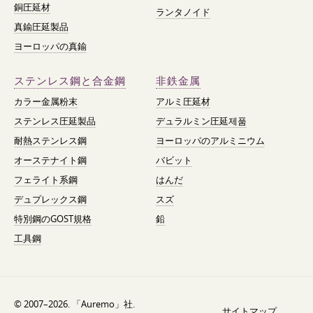
銅圧延材
ランタノイド
真鍮圧延製品
ヨーロッパの真鍮
ステンレス鋼と合金鋼
非鉄金属
カラー金属粉末
アルミ圧延材
ステンレス圧延製品
デュラルミン圧延제품
耐熱ステンレス鋼
ヨーロッパのアルミニウム
オーステナイト鋼
バビット
フェライト系鋼
はんだ
デュプレックス鋼
スズ
特別鋼のGOST規格
鉛
工具鋼
© 2007–2026. 「Auremo」社.
サイトマップ