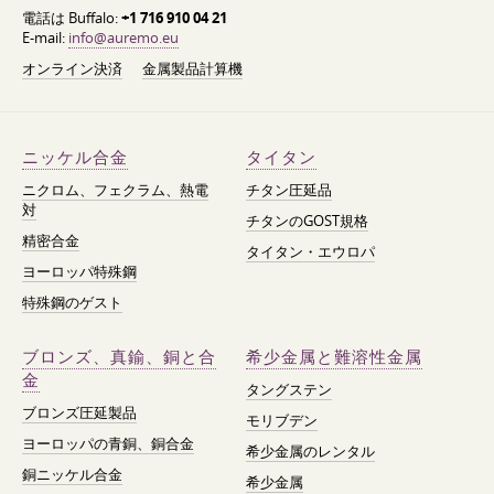
電話は Buffalo:
+1 716 910 04 21
E-mail:
info@auremo.eu
オンライン決済
金属製品計算機
ニッケル合金
タイタン
ニクロム、フェクラム、熱電
チタン圧延品
対
チタンのGOST規格
精密合金
タイタン・エウロパ
ヨーロッパ特殊鋼
特殊鋼のゲスト
ブロンズ、真鍮、銅と合
希少金属と難溶性金属
金
タングステン
ブロンズ圧延製品
モリブデン
ヨーロッパの青銅、銅合金
希少金属のレンタル
銅ニッケル合金
希少金属