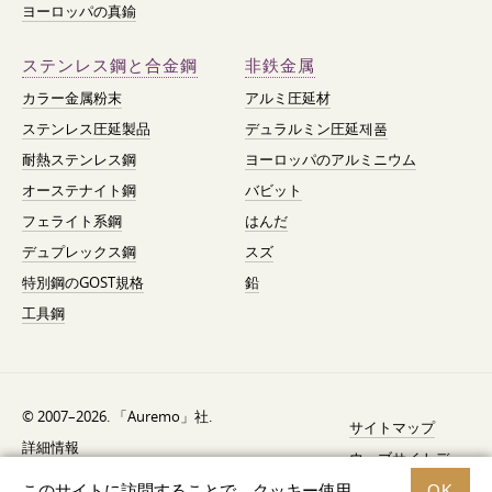
ヨーロッパの真鍮
ステンレス鋼と合金鋼
非鉄金属
カラー金属粉末
アルミ圧延材
ステンレス圧延製品
デュラルミン圧延제품
耐熱ステンレス鋼
ヨーロッパのアルミニウム
オーステナイト鋼
バビット
フェライト系鋼
はんだ
デュプレックス鋼
スズ
特別鋼のGOST規格
鉛
工具鋼
© 2007–2026. 「Auremo」社.
サイトマップ
詳細情報
ウェブサイトデ
AGB（利用規約）
ザイン —
Fresh
このサイトに訪問することで、クッキー使用
OK