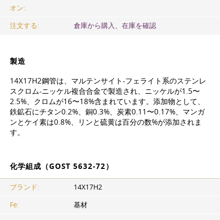
オン:
注文する:
倉庫から購入、在庫を確認
製造
14Х17Н2鋼管は、マルテンサイト-フェライト系のステンレ
スクロム-ニッケル複合合金で製造され、ニッケルが1.5〜
2.5%、クロムが16〜18%含まれています。添加物として、
鉄鉱石にチタン0.2%、銅0.3%、炭素0.11〜0.17%、マンガ
ンとケイ素は0.8%、リンと硫黄は百分の数%が添加されま
す。
化学組成（GOST 5632-72）
ブランド:
14Х17Н2
Fe:
基材