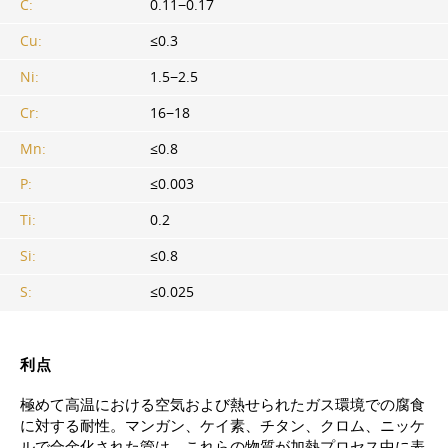
C:
0.11−0.17
Cu:
≤0.3
Ni:
1.5−2.5
Cr:
16−18
Mn:
≤0.8
P:
≤0.003
Ti:
0.2
Si:
≤0.8
S:
≤0.025
利点
極めて高温における空気および熱せられたガス環境での腐食
に対する耐性。マンガン、ケイ素、チタン、クロム、ニッケ
ルで合金化された管は、これらの物質が加熱プロセス中に表