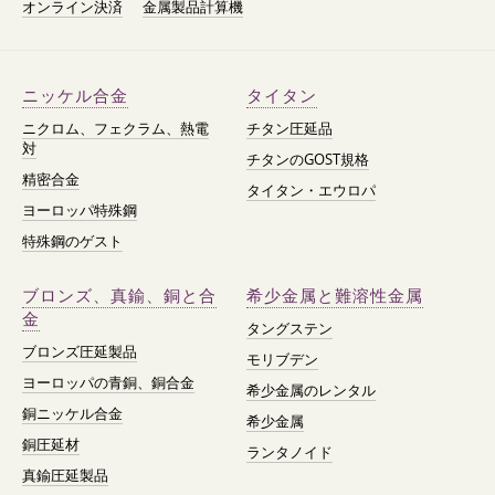
オンライン決済
金属製品計算機
ニッケル合金
タイタン
ニクロム、フェクラム、熱電
チタン圧延品
対
チタンのGOST規格
精密合金
タイタン・エウロパ
ヨーロッパ特殊鋼
特殊鋼のゲスト
ブロンズ、真鍮、銅と合
希少金属と難溶性金属
金
タングステン
ブロンズ圧延製品
モリブデン
ヨーロッパの青銅、銅合金
希少金属のレンタル
銅ニッケル合金
希少金属
銅圧延材
ランタノイド
真鍮圧延製品