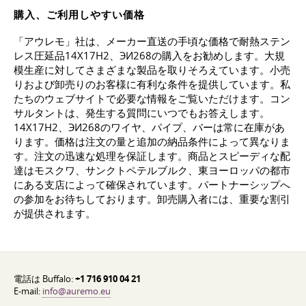
購入、ご利用しやすい価格
「アウレモ」社は、メーカー直送の手頃な価格で耐熱ステン
レス圧延品14Х17Н2、ЭИ268の購入をお勧めします。大規
模生産に対してさまざまな製品を取りそろえています。小売
りおよび卸売りのお客様に有利な条件を提供しています。私
たちのウェブサイトで必要な情報をご覧いただけます。コン
サルタントは、発生する質問にいつでもお答えします。
14Х17Н2、ЭИ268のワイヤ、パイプ、バーは常に在庫があ
ります。価格は注文の量と追加の納品条件によって異なりま
す。注文の迅速な処理を保証します。商品とスピーディな配
達はモスクワ、サンクトペテルブルク、東ヨーロッパの都市
にある支店によって確保されています。パートナーシップへ
の参加をお待ちしております。卸売購入者には、重要な割引
が提供されます。
電話は Buffalo:
+1 716 910 04 21
E-mail:
info@auremo.eu