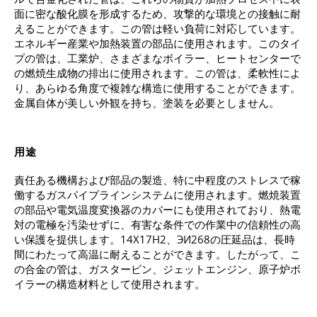
面に密な酸化膜を形成するため、攻撃的な環境との接触に耐
えることができます。この管は軽い負荷に対応しています。
エネルギー産業や加熱装置の部品に使用されます。このタイ
プの管は、工業炉、さまざまなボイラー、ヒートセンターで
の燃焼生成物の排出に使用されます。この管は、柔軟性によ
り、あらゆる角度で複雑な構造に使用することができます。
金属自体が美しい外観を持ち、塗装を必要としません。
用途
責任ある機構および部品の製造、
特に
中程度のストレスで稼
働するガスパイプラインシステムに使用されます。燃焼装置
の部品や電気温度変換器のカバーにも使用されており、熱電
対の電極を汚染せずに、有害な条件での作業中の信頼性の高
い保護を提供します。14Х17Н2、ЭИ268の圧延品は、長時
間にわたって高温に耐えることができます。したがって、こ
の合金の管は、ガスタービン、ジェットエンジン、原子炉ボ
イラーの構造材料として使用されます。