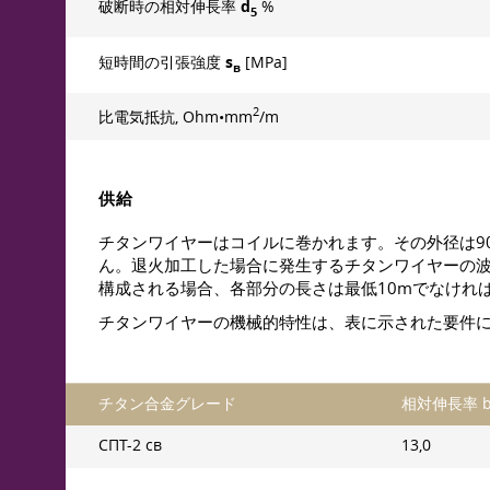
破断時の相対伸長率
d
%
5
短時間の引張強度
s
[MPa]
в
2
比電気抵抗, Ohm•mm
/m
供給
チタンワイヤーはコイルに巻かれます。その外径は9
ん。退火加工した場合に発生するチタンワイヤーの波
構成される場合、各部分の長さは最低10mでなけれ
チタンワイヤーの機械的特性は、表に示された要件
チタン合金グレード
相対伸長率 b
СПТ-2 св
13,0