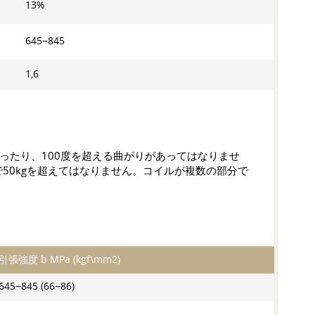
13%
645−845
1,6
ったり、100度を超える曲がりがあってはなりませ
50kgを超えてはなりません。コイルが複数の部分で
引張強度 b MPa (kgf\mm2)
645−845 (66−86)