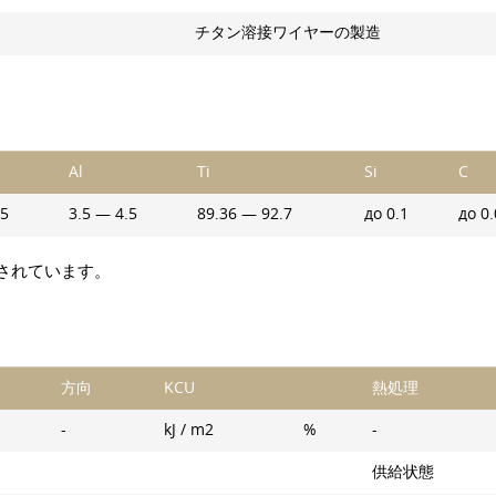
チタン溶接ワイヤーの製造
Al
Ti
Si
C
.5
3.5 — 4.5
89.36 — 92.7
до 0.1
до 0
されています。
方向
KCU
熱処理
-
kJ / m2
%
-
供給状態