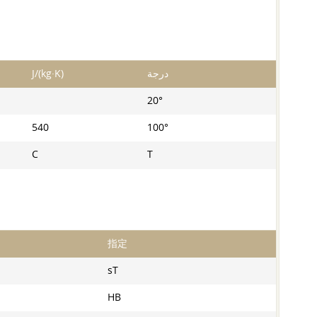
J/(kg·K)
درجة
20°
540
100°
C
T
指定
sT
HB