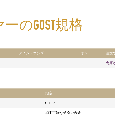
ヤーのGOST規格
アイシ・ウンズ
オン
注文
倉庫
指定
СПТ-2
加工可能なチタン合金