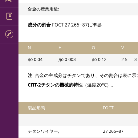
合金の産業用途:
成分の割合
ГОСТ 27
265−87に準拠
N
H
O
V
до 0.04
до 0.003
до 0.12
2.5 — 3
注: 合金の主成分はチタンであり、その割合は表に示
СПТ-2チタンの機械的特性
（温度20°C）。
製品形態
ГОСТ
-
チタンワイヤー,
27 265−87