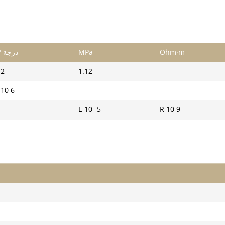
1/ درجة
MPa
Ohm·m
.2
1.12
 10 6
E 10- 5
R 10 9