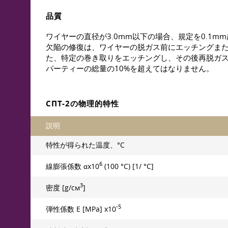
品質
ワイヤーの直径が3.0mm以下の場合、規定を0.1
欠陥の修復は、ワイヤーの脱ガス前にエッチングま
た、特定の巻き取りをエッチングし、その後再脱ガ
パーティーの総量の10%を超えてはなりません。
СПТ-2の物理的特性
説明
特性が得られた温度、°C
6
線膨張係数 αx10
(100 °C) [1/ °C]
3
密度 [g/см
]
-5
弾性係数 E [MPa] x10