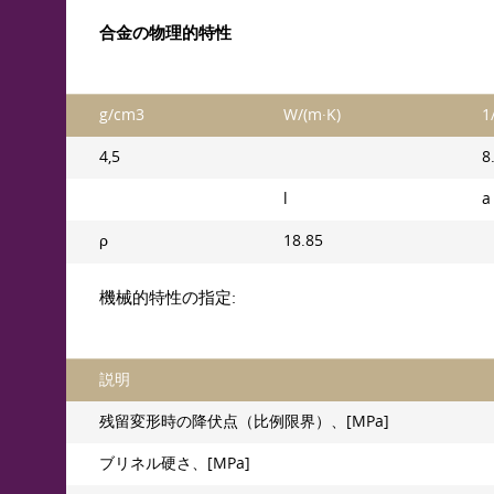
合金の物理的特性
g/cm3
W/(m·K)
4,5
8
l
a
ρ
18.85
機械的特性の指定:
説明
残留変形時の降伏点（比例限界）、[MPa]
ブリネル硬さ、[MPa]