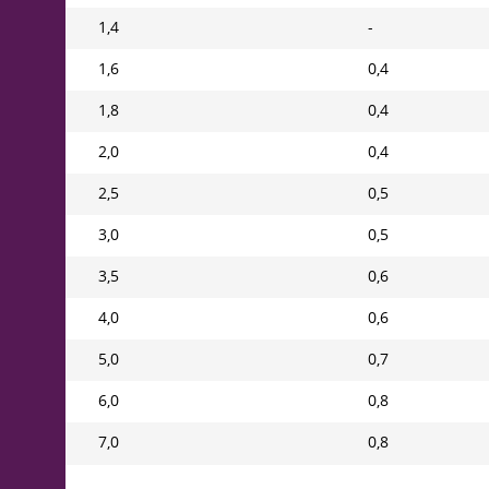
1,4
-
1,6
0,4
1,8
0,4
2,0
0,4
2,5
0,5
3,0
0,5
3,5
0,6
4,0
0,6
5,0
0,7
6,0
0,8
7,0
0,8