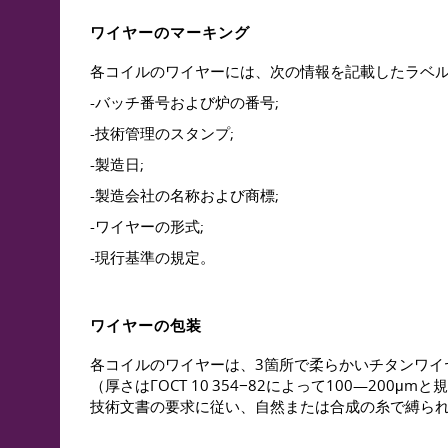
ワイヤーのマーキング
各コイルのワイヤーには、次の情報を記載したラベ
-バッチ番号および炉の番号;
-技術管理のスタンプ;
-製造日;
-製造会社の名称および商標;
-ワイヤーの形式;
-現行基準の規定。
ワイヤーの包装
各コイルのワイヤーは、3箇所で柔らかいチタンワ
（厚さは
ГОСТ 10
354−82によって100—200
技術文書の要求に従い、自然または合成の糸で縛ら