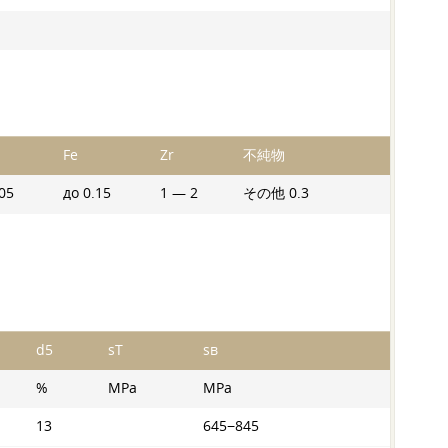
Fe
Zr
不純物
.05
до 0.15
1 — 2
その他 0.3
d5
sT
sв
%
MPa
MPa
13
645−845