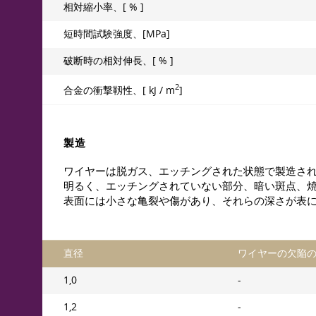
相対縮小率、[ % ]
短時間試験強度、[MPa]
破断時の相対伸長、[ % ]
2
合金の衝撃靱性、[ kJ / m
]
製造
ワイヤーは脱ガス、エッチングされた状態で製造さ
明るく、エッチングされていない部分、暗い斑点、
表面には小さな亀裂や傷があり、それらの深さが表
直径
ワイヤーの欠陥
1,0
-
1,2
-