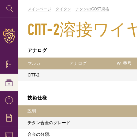
メインページ
タイタン
チタンのGOST規格
СПТ-2溶接ワイ
アナログ
マルカ
アナログ
W. 番号
СПТ-2
技術仕様
説明
チタン合金のグレード:
合金の分類: