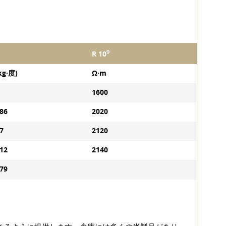
9
R 10
kg·度)
Ω·m
1600
586
2020
7
2120
712
2140
879