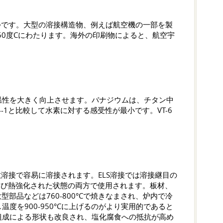
の一つです。大型の溶接構造物、例えば航空機の一部を製
50度Cにわたります。海外の印刷物によると、航空宇
高温性を大きく向上させます。バナジウムは、チタン中
-1と比較して水素に対する感受性が最小です。VT-6
溶接で容易に溶接されます。ELS溶接では溶接継目の
および熱強化された状態の両方で使用されます。板材、
部品などは760-800°Cで焼きなまされ、炉内で冷
を900-950°Cに上げるのがより実用的であると
組成による形状も改良され、塩化腐食への抵抗が高め