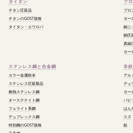
タイタン
ブロ
チタン圧延品
ブロ
チタンのGOST規格
ヨー
タイタン・エウロパ
銅ニ
銅圧
真鍮
ヨー
ステンレス鋼と合金鋼
非鉄
カラー金属粉末
アル
ステンレス圧延製品
デュ
耐熱ステンレス鋼
ヨー
オーステナイト鋼
バビ
フェライト系鋼
はん
デュプレックス鋼
スズ
特別鋼のGOST規格
鉛