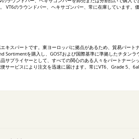
6al-4vのラウンドバー、ヘキサゴンバーを卸売または分割払いで購
す。 VT6のラウンドバー、ヘキサゴンバー、常に在庫しています
認エキスパートです。東ヨーロッパに拠点があるため、貿易パート
 und Sortimentを購入し、GOSTおよび国際基準に準拠したチタン
製品サプライヤーとして、すべての関心のある人々をパートナーシ
ービスにより注文を迅速に届けます。常にVT6、Grade 5、6a
。