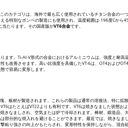
ています。このカテゴリは、海外で最も広く使用されているチタン合金
る特別なボンベの製造にも使用され、温度範囲は-196度Cから4
合金に当たります。その国産版が
VT6合金
です。
ます。Ti-Al-V形式の合金におけるアルミニウムは、強度と耐
改善させます。高い比強度を具備したVT-6は、OT4およびOT4
状態で容易に変形します。
塊、板材が製造されます。これらの製品は通常の溶接法、特に拡散
T6はたとえばVT22よりも有利です。VT6は焼きなました状態
Cで焼きなましされ、空気または炉で冷却されます。棒材、鍛造品、大型
部分的な焼入れを避けることができます。最近では、焼きなまし温度
衝撃粘り強さの向上がもたらされ、変形特性を保持しながら、混合