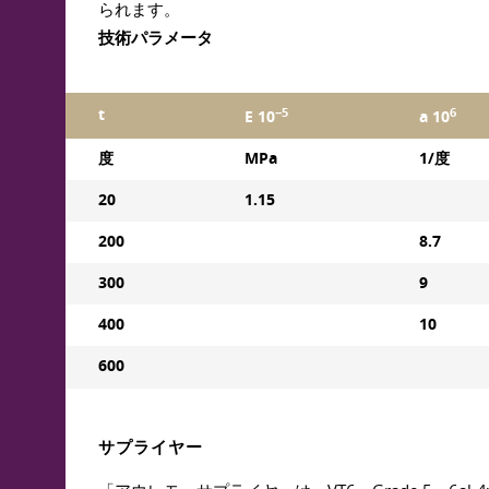
られます。
技術パラメータ
−5
6
t
E 10
a 10
度
MPa
1/度
20
1.15
200
8.7
300
9
400
10
600
サプライヤー