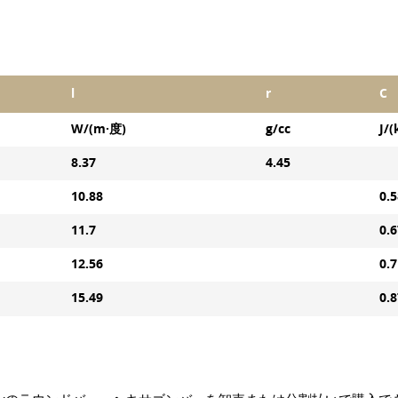
l
r
C
W/(m·度)
g/cc
J/(
8.37
4.45
10.88
0.
11.7
0.6
12.56
0.
15.49
0.