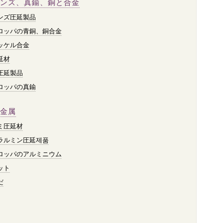
ンズ、真鍮、銅と合金
ンズ圧延製品
ロッパの青銅、銅合金
ッケル合金
延材
圧延製品
ロッパの真鍮
金属
ミ圧延材
ラルミン圧延제품
ロッパのアルミニウム
ット
だ