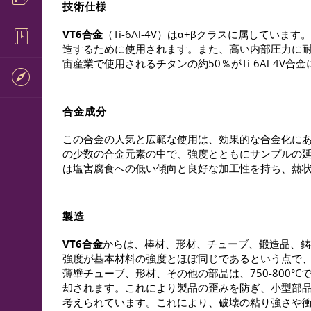
技術仕様
VT6合金
（Ti-6Al-4V）はα+βクラスに属し
造するために使用されます。また、高い内部圧力に耐え
宙産業で使用されるチタンの約50％がTi-6Al-4V
合金成分
この合金の人気と広範な使用は、効果的な合金化にあり
の少数の合金元素の中で、強度とともにサンプルの延性も
は塩害腐食への低い傾向と良好な加工性を持ち、熱
製造
VT6合金
からは、棒材、形材、チューブ、鍛造品、鋳
強度が基本材料の強度とほぼ同じであるという点で、V
薄壁チューブ、形材、その他の部品は、750-800°
却されます。これにより製品の歪みを防ぎ、小型部品は
考えられています。これにより、破壊の粘り強さや