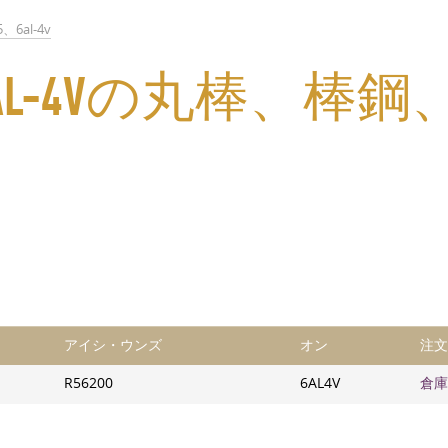
5、6al-4v
 5、6AL-4Vの丸棒
アイシ・ウンズ
オン
注文
R56200
6AL4V
倉庫