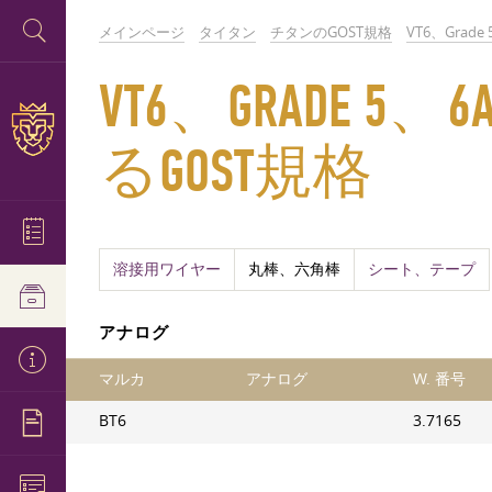
メインページ
タイタン
チタンのGOST規格
VT6、Grade 
VT6、GRADE
るGOST規格
溶接用ワイヤー
丸棒、六角棒
シート、テープ
アナログ
マルカ
アナログ
W. 番号
ВТ6
3.7165