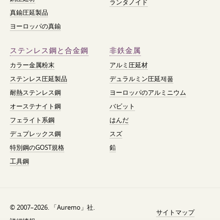
ランタノイド
真鍮圧延製品
ヨーロッパの真鍮
ステンレス鋼と合金鋼
非鉄金属
カラー金属粉末
アルミ圧延材
ステンレス圧延製品
デュラルミン圧延제품
耐熱ステンレス鋼
ヨーロッパのアルミニウム
オーステナイト鋼
バビット
フェライト系鋼
はんだ
デュプレックス鋼
スズ
特別鋼のGOST規格
鉛
工具鋼
© 2007–2026. 「Auremo」社.
サイトマップ