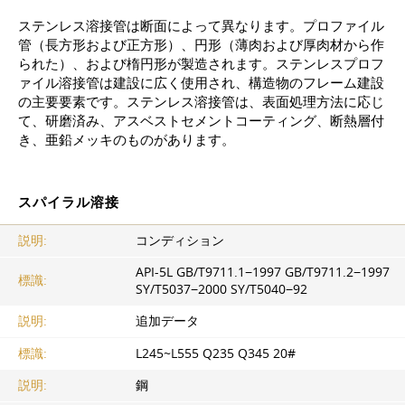
ステンレス溶接管は断面によって異なります。プロファイル
管（長方形および正方形）、円形（薄肉および厚肉材から作
られた）、および楕円形が製造されます。ステンレスプロフ
ァイル溶接管は建設に広く使用され、構造物のフレーム建設
の主要要素です。ステンレス溶接管は、表面処理方法に応じ
て、研磨済み、アスベストセメントコーティング、断熱層付
き、亜鉛メッキのものがあります。
スパイラル溶接
説明:
コンディション
AРI-5L GВ/T9711.1−1997 GВ/T9711.2−1997
標識:
SY/T5037−2000 SY/T5040−92
説明:
追加データ
標識:
L245~L555 Q235 Q345 20#
説明:
鋼