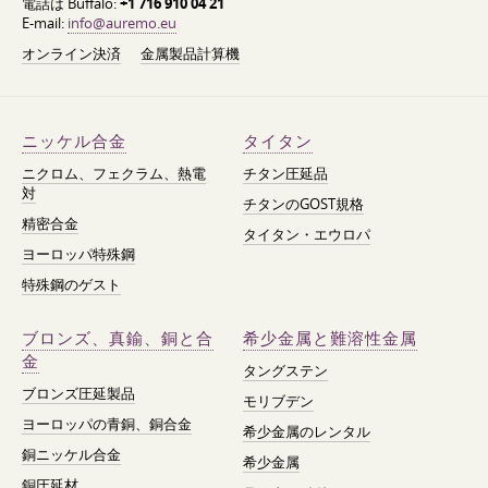
電話は Buffalo:
+1 716 910 04 21
E-mail:
info@auremo.eu
オンライン決済
金属製品計算機
ニッケル合金
タイタン
ニクロム、フェクラム、熱電
チタン圧延品
対
チタンのGOST規格
精密合金
タイタン・エウロパ
ヨーロッパ特殊鋼
特殊鋼のゲスト
ブロンズ、真鍮、銅と合
希少金属と難溶性金属
金
タングステン
ブロンズ圧延製品
モリブデン
ヨーロッパの青銅、銅合金
希少金属のレンタル
銅ニッケル合金
希少金属
銅圧延材