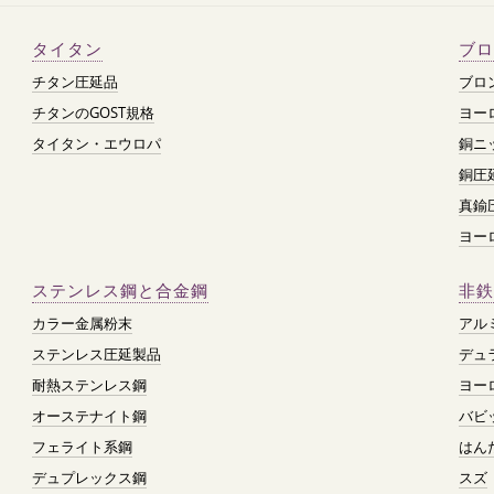
タイタン
ブロ
チタン圧延品
ブロ
チタンのGOST規格
ヨー
タイタン・エウロパ
銅ニ
銅圧
真鍮
ヨー
ステンレス鋼と合金鋼
非鉄
カラー金属粉末
アル
ステンレス圧延製品
デュ
耐熱ステンレス鋼
ヨー
オーステナイト鋼
バビ
フェライト系鋼
はん
デュプレックス鋼
スズ