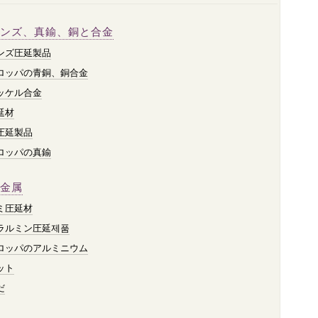
ンズ、真鍮、銅と合金
ンズ圧延製品
ロッパの青銅、銅合金
ッケル合金
延材
圧延製品
ロッパの真鍮
金属
ミ圧延材
ラルミン圧延제품
ロッパのアルミニウム
ット
だ