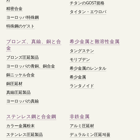
チタンのGOST規格
精密合金
タイタン・エウロパ
ヨーロッパ特殊鋼
特殊鋼のゲスト
ブロンズ、真鍮、銅と合
希少金属と難溶性金属
金
タングステン
ブロンズ圧延製品
モリブデン
ヨーロッパの青銅、銅合金
希少金属のレンタル
銅ニッケル合金
希少金属
銅圧延材
ランタノイド
真鍮圧延製品
ヨーロッパの真鍮
ステンレス鋼と合金鋼
非鉄金属
カラー金属粉末
アルミ圧延材
ステンレス圧延製品
デュラルミン圧延제품