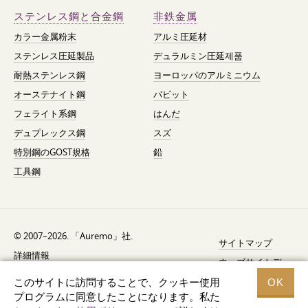
ステンレス鋼と合金鋼
非鉄金属
カラー金属粉末
アルミ圧延材
ステンレス圧延製品
デュラルミン圧延제품
耐熱ステンレス鋼
ヨーロッパのアルミニウム
オーステナイト鋼
バビット
フェライト系鋼
はんだ
デュプレックス鋼
スズ
特別鋼のGOST規格
鉛
工具鋼
© 2007–2026. 「Auremo」社.
サイトマップ
詳細情報
ウェブサイトデ
AGB（利用規約）
ザイン —
Fresh
このサイトに訪問することで、クッキー使用
OK
リコール通知
プログラムに同意したことになります。私た