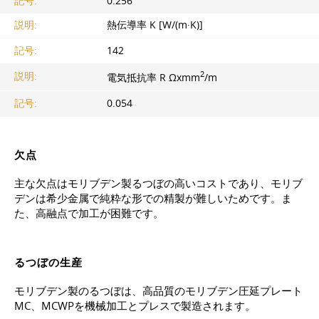
記号:
0.256
説明:
熱伝導率 K [W/(m·K)]
記号:
142
2
説明:
電気抵抗率 R Ωxmm
/m
記号:
0.054
欠点
主な欠点はモリブデン製るつぼの高いコストであり、モリブ
デンは希少金属で純粋な形での精製が難しいためです。ま
た、高融点で加工が困難です。
るつぼの生産
モリブデン製のるつぼは、高品質のモリブデン圧延プレート
MC、MCWPを機械加工とプレスで製造されます。