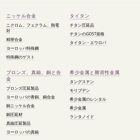
ニッケル合金
タイタン
ニクロム、フェクラム、熱電
チタン圧延品
対
チタンのGOST規格
精密合金
タイタン・エウロパ
ヨーロッパ特殊鋼
特殊鋼のゲスト
ブロンズ、真鍮、銅と合
希少金属と難溶性金属
金
タングステン
ブロンズ圧延製品
モリブデン
ヨーロッパの青銅、銅合金
希少金属のレンタル
銅ニッケル合金
希少金属
銅圧延材
ランタノイド
真鍮圧延製品
ヨーロッパの真鍮