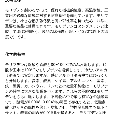
モリブデン製のるつぼは、優れた機械的強度、高温耐性、工
業用の過酷な環境に対する耐腐食性を備えています。モリブ
デンは、小さな熱膨張係数と高い弾性率を持つため、非常に
重要な製品に使用できます。モリブデンはタングステンと比
較してほぼ2倍軽く、製品の比強度が高い（1370°C以下の温
度で）です。
化学的特性
モリブデンは塩酸や硫酸と80−100°Cでのみ反応します。硝
酸や王水は100°Cでモリブデンを溶解します。冷たいアルカ
リ溶液では安定しますが、熱いアルカリ溶液中ではゆっくり
と分解します。炭素、酸素、ケイ素、アルミニウム、窒素、
鉄、硫黄、カルシウム、リンなどの微量不純物は、モリブデ
ンの特性に大きな影響を与えます。これらの不純物はモリブ
デンをさらに脆くします。不純物の中で最も有害なのは酸素
です。酸素が0.0008−0.004%の範囲で存在すると、低融点
酸化物がその脆性を著しく増加させ、塑性変形能力を低下さ
せます。酸素の割合が0.015%を超えると、モリブデンは圧