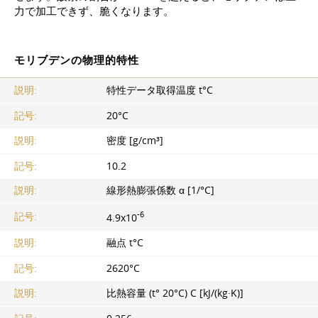
力で加工できず、脆くなります。
モリブデンの物理的特性
説明:
特性データ取得温度 t°С
記号:
20°С
説明:
密度 [g/cm³]
記号:
10.2
説明:
線形熱膨張係数 α [1/°С]
-6
記号:
4.9x10
説明:
融点 t°С
記号:
2620°С
説明:
比熱容量 (t° 20°C) С [kJ/(kg·K)]