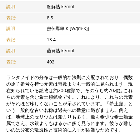
説明:
融解熱 kJ/mol
表記:
8.5
説明:
熱伝導率 K [W/(m·K)]
表記:
13.4
説明:
蒸発熱 kJ/mol
表記:
402
ランタノイドの分布は一般的な法則に支配されており、偶数
の原子番号を持つ元素は奇数よりも一般的に見られます。現
在知られている鉱物は約200種類で、そのうち約70種はこれ
らの元素を含む希土類鉱物です。これにより、これらの元素
がそれほど珍しくないことが示されています。「希土類」と
いう一般的な古い名称は過去への敬意に過ぎません。例え
ば、地球上のセリウムは鉛よりも多く、最も希少な希土類金
属でさえ、水銀よりもはるかに多く見られます。彼らが難し
いのは分布の散逸性と技術的に入手が困難なためです。