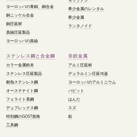
モリブデン
ヨーロッパの青銅、銅合金
希少金属のレンタル
銅ニッケル合金
希少金属
銅圧延材
ランタノイド
真鍮圧延製品
ヨーロッパの真鍮
ステンレス鋼と合金鋼
非鉄金属
カラー金属粉末
アルミ圧延材
ステンレス圧延製品
デュラルミン圧延제품
耐熱ステンレス鋼
ヨーロッパのアルミニウム
オーステナイト鋼
バビット
フェライト系鋼
はんだ
デュプレックス鋼
スズ
特別鋼のGOST規格
鉛
工具鋼