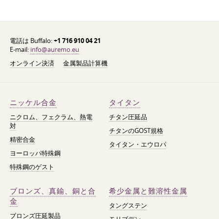
電話は Buffalo:
+1 716 910 04 21
E-mail:
info@auremo.eu
オンライン決済
金属製品計算機
ニッケル合金
タイタン
ニクロム、フェクラム、熱電
チタン圧延品
対
チタンのGOST規格
精密合金
タイタン・エウロパ
ヨーロッパ特殊鋼
特殊鋼のゲスト
ブロンズ、真鍮、銅と合
希少金属と難溶性金属
金
タングステン
ブロンズ圧延製品