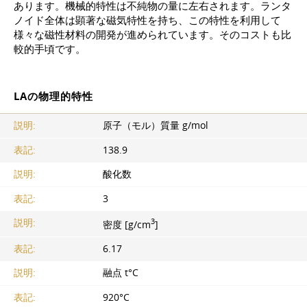
あります。機械的特性は不純物の量に左右されます。ランタ
ノイド全体は顕著な磁気特性を持ち、この特性を利用して
様々な磁性材料の開発が進められています。そのコストも比
較的手頃です。
LAの物理的特性
説明:
原子（モル）質量 g/mol
表記:
138.9
説明:
酸化数
表記:
3
3
説明:
密度 [g/cm
]
表記:
6.17
説明:
融点 t°C
表記:
920°C