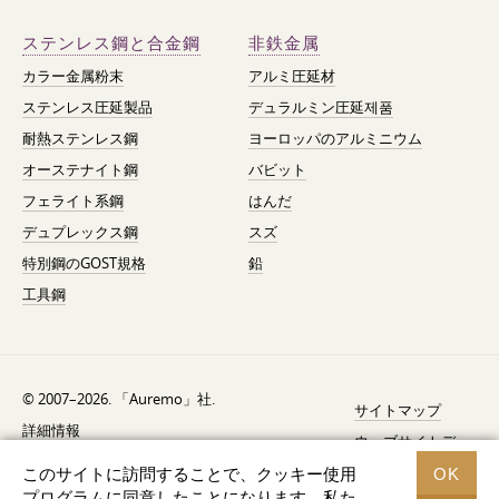
ステンレス鋼と合金鋼
非鉄金属
カラー金属粉末
アルミ圧延材
ステンレス圧延製品
デュラルミン圧延제품
耐熱ステンレス鋼
ヨーロッパのアルミニウム
オーステナイト鋼
バビット
フェライト系鋼
はんだ
デュプレックス鋼
スズ
特別鋼のGOST規格
鉛
工具鋼
© 2007–2026. 「Auremo」社.
サイトマップ
詳細情報
ウェブサイトデ
AGB（利用規約）
ザイン —
Fresh
このサイトに訪問することで、クッキー使用
OK
リコール通知
プログラムに同意したことになります。私た