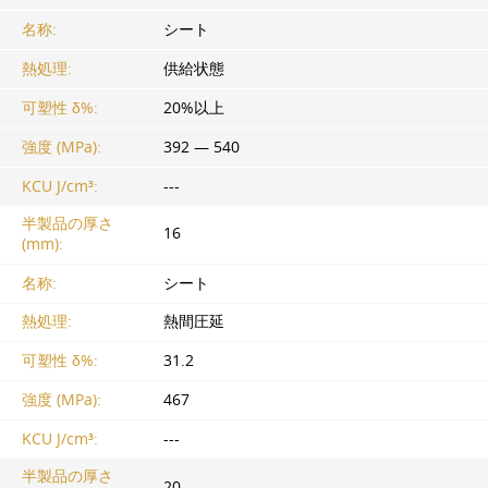
名称:
シート
熱処理:
供給状態
可塑性 δ%:
20%以上
強度 (MPa):
392 — 540
KCU J/cm³:
---
半製品の厚さ
16
(mm):
名称:
シート
熱処理:
熱間圧延
可塑性 δ%:
31.2
強度 (MPa):
467
KCU J/cm³:
---
半製品の厚さ
20