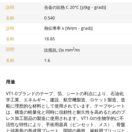
説明:
合金の比熱 C 20°C [J/(kg・grad)]
名称:
0.540
説明:
熱伝導率 λ [W/(m・grad)]
名称:
18.85
2
説明:
比抵抗, Ωx mm
/m
名称:
1.6
用途
VT1-0ブランドのテープ、箔、シートの利点により、石油化
学工業、エネルギー、建設、航空機製造、ロケット製造、造
船に理想的な材料として使用されています。テープやシート
は、構造の軽量化と同時に信頼性と耐久性を高めるためのプ
レス加工部品の製造に使用されます。VT1-0の生物学的に不
活性な特性により、手術用器具（ピンセット、メス）、骨盤
と頭蓋骨の形成用プレート、関節の義肢、歯科用ブリッジと