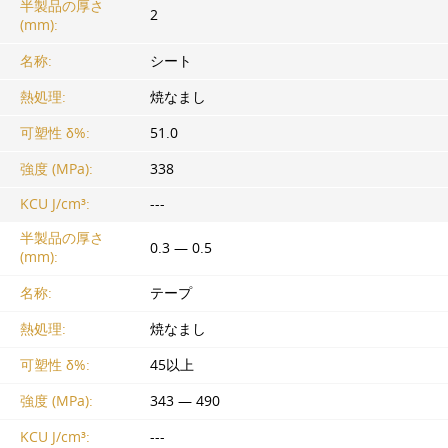
半製品の厚さ
2
(mm):
名称:
シート
熱処理:
焼なまし
可塑性 δ%:
51.0
強度 (MPa):
338
KCU J/cm³:
---
半製品の厚さ
0.3 — 0.5
(mm):
名称:
テープ
熱処理:
焼なまし
可塑性 δ%:
45以上
強度 (MPa):
343 — 490
KCU J/cm³:
---