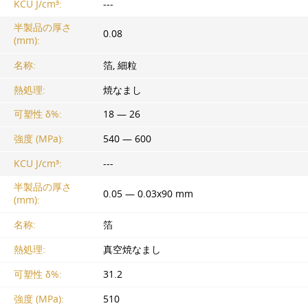
KCU J/cm³:
---
半製品の厚さ
0.08
(mm):
名称:
箔, 細粒
熱処理:
焼なまし
可塑性 δ%:
18 — 26
強度 (MPa):
540 — 600
KCU J/cm³:
---
半製品の厚さ
0.05 — 0.03x90 mm
(mm):
名称:
箔
熱処理:
真空焼なまし
可塑性 δ%:
31.2
強度 (MPa):
510