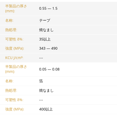
半製品の厚さ
0.55 — 1.5
(mm):
名称:
テープ
熱処理:
焼なまし
可塑性 δ%:
35以上
強度 (MPa):
343 — 490
KCU J/cm³:
---
半製品の厚さ
0.05 — 0.08
(mm):
名称:
箔
熱処理:
焼なまし
可塑性 δ%:
---
強度 (MPa):
400以上