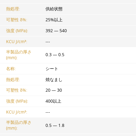
熱処理:
供給状態
可塑性 δ%:
25%以上
強度 (MPa):
392 — 540
KCU J/cm³:
---
半製品の厚さ
0.3 — 0.5
(mm):
名称:
シート
熱処理:
焼なまし
可塑性 δ%:
20 — 30
強度 (MPa):
400以上
KCU J/cm³:
---
半製品の厚さ
0.5 — 1.8
(mm):