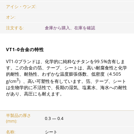
アイシ・ウンズ:
オン:
注文する:
倉庫から購入、在庫を確認
VT1-0合金の特性
VT1-0ブランドは、化学的に純粋なチタンを99.5%含有しま
す。この合金の箔、テープ、シートは、高い耐腐食性と化学
的耐性、耐熱性、わずかな温度膨張係数、低密度（4.505
3
g/cm
）、高い可塑性を有しています。箔、テープ、シート
は生物学的に不活性で、長期の湿気、塩素水、海水への耐性
があり、高圧にも耐えます。
半製品の厚さ
0.3 — 0.4
(mm):
名称:
シート