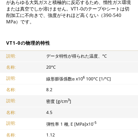
があらゆる大気ガスと積極的に反応するため、惰性ガス環境
または真空でしか溶けません。VT1-0のテープやシートは切
削加工に不向きで、強度がそれほど高くない（390-540
MPa）です。
VT1-0の物理的特性
説明:
データ特性が得られた温度、°C
名称:
20°C
6
説明:
線形膨張係数α x10
100°C [1/°C]
名称:
8.2
3
説明:
密度 [g/cm
]
名称:
4.5
-5
説明:
弾性率 1 種, E [MPa]x10
名称:
1.12