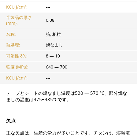
KCU J/cm³:
---
半製品の厚さ
0.08
(mm):
名称:
箔, 粗粒
熱処理:
焼なまし
可塑性 δ%:
8 — 10
強度 (MPa):
640 — 700
KCU J/cm³:
---
テープとシートの焼なまし温度は520 — 570 °C、部分焼な
ましの温度は475−485°Cです。
欠点
主な欠点は、生産の労力が多いことです。チタンは、溶融液