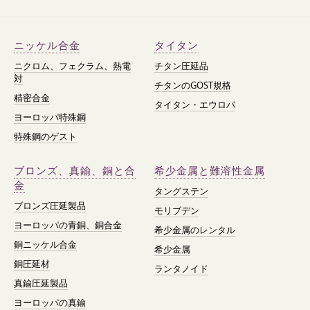
ニッケル合金
タイタン
ニクロム、フェクラム、熱電
チタン圧延品
対
チタンのGOST規格
精密合金
タイタン・エウロパ
ヨーロッパ特殊鋼
特殊鋼のゲスト
ブロンズ、真鍮、銅と合
希少金属と難溶性金属
金
タングステン
ブロンズ圧延製品
モリブデン
ヨーロッパの青銅、銅合金
希少金属のレンタル
銅ニッケル合金
希少金属
銅圧延材
ランタノイド
真鍮圧延製品
ヨーロッパの真鍮