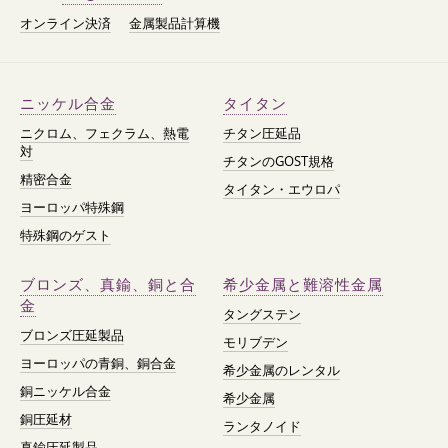
オンライン決済
金属製品計算機
ニッケル合金
タイタン
ニクロム、フェクラム、熱電
チタン圧延品
対
チタンのGOST規格
精密合金
タイタン・エウロパ
ヨーロッパ特殊鋼
特殊鋼のゲスト
ブロンズ、真鍮、銅と合
希少金属と難溶性金属
金
タングステン
ブロンズ圧延製品
モリブデン
ヨーロッパの青銅、銅合金
希少金属のレンタル
銅ニッケル合金
希少金属
銅圧延材
ランタノイド
真鍮圧延製品