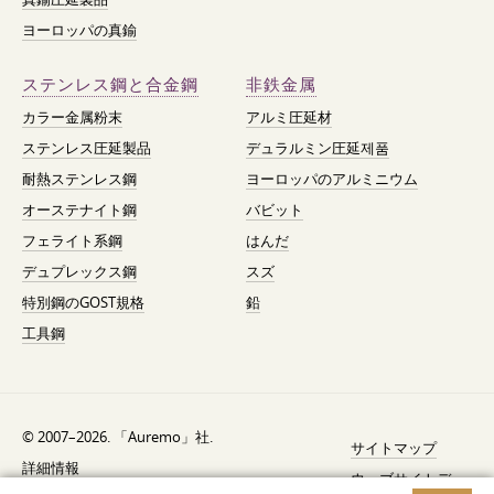
ヨーロッパの真鍮
ステンレス鋼と合金鋼
非鉄金属
カラー金属粉末
アルミ圧延材
ステンレス圧延製品
デュラルミン圧延제품
耐熱ステンレス鋼
ヨーロッパのアルミニウム
オーステナイト鋼
バビット
フェライト系鋼
はんだ
デュプレックス鋼
スズ
特別鋼のGOST規格
鉛
工具鋼
© 2007–2026. 「Auremo」社.
サイトマップ
詳細情報
ウェブサイトデ