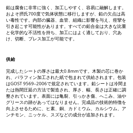
鉛は腐食に非常に強く、加工しやすく、容易に融解します。
およそ摂氏700度で気体状態に移行しますが、鉛の欠点は高
い毒性です。内部の臓器、血管、組織に影響を与え、痙攣を
引き起こす可能性があります。すべての鉛合金は大きな比重
と化学的な不活性を持ち、加工にはよく適しており、穴あ
け、切断、プレス加工が可能です。
供給
完成したシートの厚さは最大0.8mmです。木製の芯に巻か
れ、パラフィン加工された紙で包まれて供給されます。包装
は
GOST 9569–2006
で規定されています。鉛シートは冷間ま
たは熱間圧延の方法で製造され、厚さ、幅、長さは正確に調
整されています。表面には亀裂、引っかき傷、へこみ、油や
グリースの跡があってはなりません。完成品の技術的特徴を
向上させるために、ヒ素、銅、カドミウム、カルシウム、ア
ンチモン、ニッケル、スズなどの成分が追加されます。