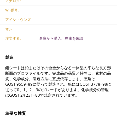
アナログ:
W. 番号:
アイシ・ウンズ:
オン:
注文する:
倉庫から購入、在庫を確認
製造
鉛シートは鉛またはその合金からなる一体型の平らな長方形
断面のプロファイルです。完成品の品質と特性は、素材の品
質、化学成分、製造方法に直接依存します。圧延は
GOST 9559–89
に従って製造され、鉛には
GOST 3778–98
に
従って0、1、2、3のグレードがあります。化学成分の管理
は
GOST 24
231−80で規定されています。
主要な性質