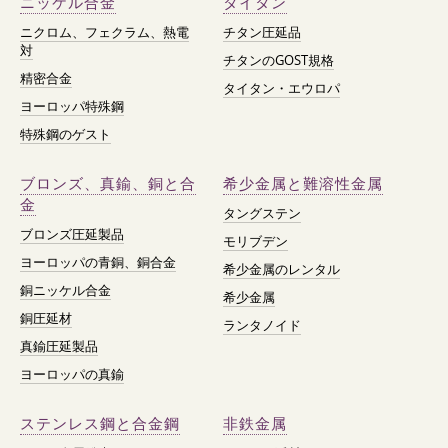
ニッケル合金
タイタン
ニクロム、フェクラム、熱電
チタン圧延品
対
チタンのGOST規格
精密合金
タイタン・エウロパ
ヨーロッパ特殊鋼
特殊鋼のゲスト
ブロンズ、真鍮、銅と合
希少金属と難溶性金属
金
タングステン
ブロンズ圧延製品
モリブデン
ヨーロッパの青銅、銅合金
希少金属のレンタル
銅ニッケル合金
希少金属
銅圧延材
ランタノイド
真鍮圧延製品
ヨーロッパの真鍮
ステンレス鋼と合金鋼
非鉄金属