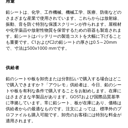
用途
鉛シートは、化学、工作機械、機械工学、医療、防衛などの
さまざまな産業で使用されています。これらからは放射線、
振動、音を防ぐ特別な保護スクリーンが作られます。屋根材
や化学薬品や放射性物質を保管するための容器も製造されま
す。鉛シートはバッテリーの製造コストを大幅に下げること
も重要です。C1およびC2の鉛シートの厚さは0.5～20mm
で、寸法は500x1000 mmです。
供給者
鉛のシートや板を卸売または分割払いで購入する場合はどこ
で購入できますか？「アウレモ」供給者は、今日、鉛のシー
トや板を有利な条件で購入することをお勧めします。在庫に
はさまざまな半製品があります。GOSTおよび国際品質基準
に準拠しています。常に鉛シート、板が在庫にあり、価格は
供給者からの最適なものです。注文によっては、標準外のプ
ロファイルも購入可能です。卸売のお客様には特別な料金が
適用されます。