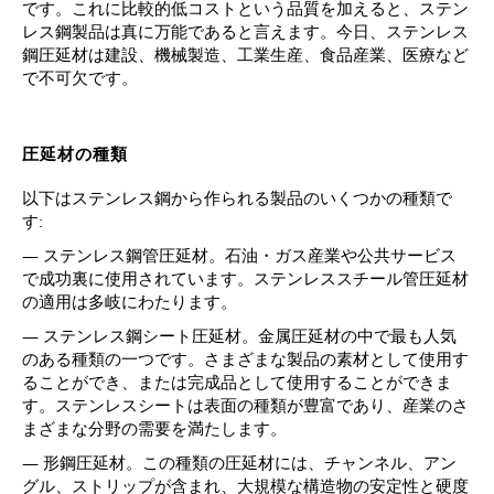
です。これに比較的低コストという品質を加えると、ステン
レス鋼製品は真に万能であると言えます。今日、ステンレス
鋼圧延材は建設、機械製造、工業生産、食品産業、医療など
で不可欠です。
圧延材の種類
以下はステンレス鋼から作られる製品のいくつかの種類で
す:
— ステンレス鋼管圧延材。石油・ガス産業や公共サービス
で成功裏に使用されています。ステンレススチール管圧延材
の適用は多岐にわたります。
— ステンレス鋼シート圧延材。金属圧延材の中で最も人気
のある種類の一つです。さまざまな製品の素材として使用す
ることができ、または完成品として使用することができま
す。ステンレスシートは表面の種類が豊富であり、産業のさ
まざまな分野の需要を満たします。
— 形鋼圧延材。この種類の圧延材には、チャンネル、アン
グル、ストリップが含まれ、大規模な構造物の安定性と硬度