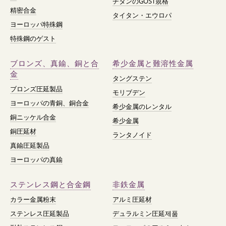
チタンのGOST規格
精密合金
タイタン・エウロパ
ヨーロッパ特殊鋼
特殊鋼のゲスト
ブロンズ、真鍮、銅と合
希少金属と難溶性金属
金
タングステン
ブロンズ圧延製品
モリブデン
ヨーロッパの青銅、銅合金
希少金属のレンタル
銅ニッケル合金
希少金属
銅圧延材
ランタノイド
真鍮圧延製品
ヨーロッパの真鍮
ステンレス鋼と合金鋼
非鉄金属
カラー金属粉末
アルミ圧延材
ステンレス圧延製品
デュラルミン圧延제품