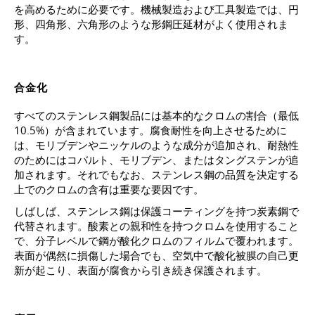
を高めるために必要です。機械製造および工具製造では、円
形、四角形、六角形のような形鋼圧延材がよく使用されま
す。
合金化
すべてのステンレス鋼製品には基本的なクロムの割合（最低
10.5%）が含まれています。腐食耐性を向上させるために
は、モリブデンやニッケルのような成分が追加され、耐熱性
のためにはコバルト、モリブデン、またはタングステンが追
加されます。それでもなお、ステンレス鋼の品質を決定する
上でのクロムの含有は重要な要因です。
しばしば、ステンレス鋼は保護コーティングを持つ炭素鋼で
代替されます。酸素との親和性を持つクロムを使用すること
で、分子レベルで鋼が酸化クロムのフィルムで覆われます。
表面が偶然に損傷した場合でも、空気中で酸化被膜の自己更
新が起こり、表面が腐食から引き続き保護されます。