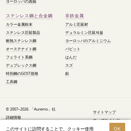
ヨーロッパの真鍮
ステンレス鋼と合金鋼
非鉄金属
カラー金属粉末
アルミ圧延材
ステンレス圧延製品
デュラルミン圧延제품
耐熱ステンレス鋼
ヨーロッパのアルミニウム
オーステナイト鋼
バビット
フェライト系鋼
はんだ
デュプレックス鋼
スズ
特別鋼のGOST規格
鉛
工具鋼
© 2007–2026. 「Auremo」社.
サイトマップ
詳細情報
ウェブサイトデ
AGB（利用規約）
ザイン —
Fresh
このサイトに訪問することで、クッキー使用
OK