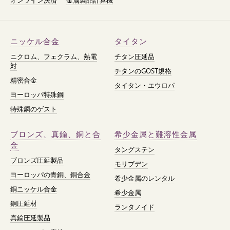
オンライン決済
金属製品計算機
ニッケル合金
タイタン
ニクロム、フェクラム、熱電
チタン圧延品
対
チタンのGOST規格
精密合金
タイタン・エウロパ
ヨーロッパ特殊鋼
特殊鋼のゲスト
ブロンズ、真鍮、銅と合
希少金属と難溶性金属
金
タングステン
ブロンズ圧延製品
モリブデン
ヨーロッパの青銅、銅合金
希少金属のレンタル
銅ニッケル合金
希少金属
銅圧延材
ランタノイド
真鍮圧延製品