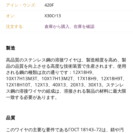
アイシ・ウンズ:
420F
オン:
X30Cr13
注文する:
倉庫から購入、在庫を確認
製造
高品質のステンレス鋼の溶接ワイヤは、製造精度を高め、製
品の品質を向上させる高度な技術装置で生産されます。使用
される鋼の種類は次の通りです：12Х18Н9、
10Х17Н13М3Т、10Х17Н13М2Т、17Х18Н9、12Х18Н9Т、
12Х18Н10Т、12Х13、40Х13、20Х13、30Х13。ステンレ
ス鋼の溶接ワイヤの組成は、溶接される製品の材料に最大限
一致する必要があります。
品質
このワイヤの主要な要件である
ГОСТ 18143–72
は、錆や汚