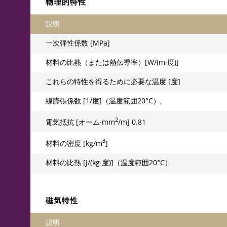
物理的特性
説明
一次弾性係数 [MPa]
材料の比熱（または熱伝導率）[W/(m·度)]
これらの特性を得るために必要な温度 [度]
線膨張係数 [1/度]（温度範囲20°C）,
2
電気抵抗 [オーム·mm
/m] 0.81
3
材料の密度 [kg/m
]
材料の比熱 [J/(kg·度)]（温度範囲20°C）
磁気特性
説明