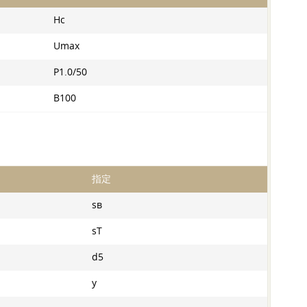
Hc
Umax
P1.0/50
B100
指定
sв
sT
d5
y