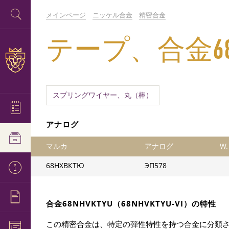
メインページ
ニッケル合金
精密合金
テープ、合金68Н
スプリングワイヤー、丸（棒）
アナログ
マルカ
アナログ
W
68НХВКТЮ
ЭП578
合金68NHVKTYU（68NHVKTYU-VI）の特性
この精密合金は、特定の弾性特性を持つ合金に分類され