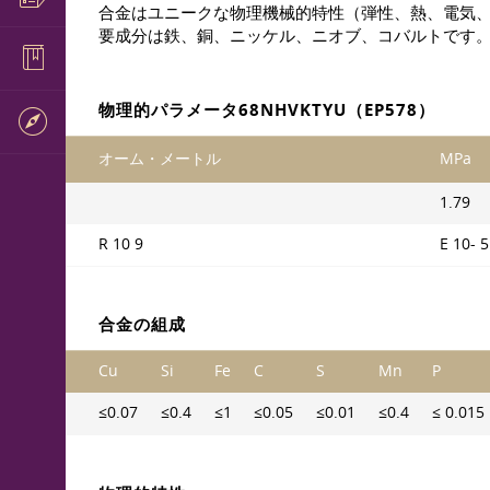
合金はユニークな物理機械的特性（弾性、熱、電気
要成分は鉄、銅、ニッケル、ニオブ、コバルトです
物理的パラメータ68NHVKTYU（EP578）
オーム・メートル
MPa
1.79
R 10 9
E 10- 5
合金の組成
Cu
Si
Fe
C
S
Mn
P
≤0.07
≤0.4
≤1
≤0.05
≤0.01
≤0.4
≤ 0.015