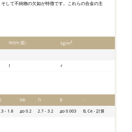
、そして不純物の欠如が特徴です。これらの合金の主
3
W/(m·度)
kg/m
l
r
l
Nb
Ti
B
-
.3 - 1.8
до 0.2
2.7 - 3.2
до 0.003
B, Ce - 計算