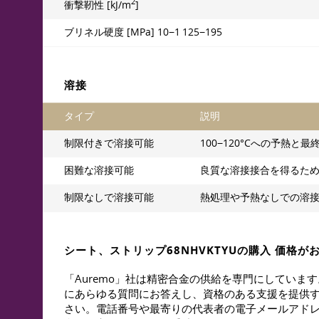
2
衝撃靭性 [kJ/m
]
ブリネル硬度 [MPa] 10−1 125−195
溶接
タイプ
説明
制限付きで溶接可能
100−120°Cへの予熱と
困難な溶接可能
良質な溶接接合を得るため
制限なしで溶接可能
熱処理や予熱なしでの溶
シート、ストリップ68NHVKTYUの購入 価格が
「Auremo」社は精密合金の供給を専門にしてい
にあらゆる質問にお答えし、資格のある支援を提供す
さい。電話番号や最寄りの代表者の電子メールアド