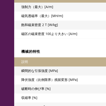
強制力（最大）[A/m]
磁気透磁率（最大）[MH/m]
飽和磁束密度 2 T [W/kg]
磁区の磁束密度 100より大きい [A/m]
機械的特性
説明
瞬間的な引張強度 [MPa]
降伏強度（比例限界）残留変形 [MPa]
破断時の伸び率 [%]
収縮率 [%]