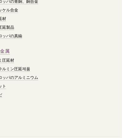
ロッパの青銅、銅合金
ッケル合金
延材
圧延製品
ロッパの真鍮
金属
ミ圧延材
ラルミン圧延제품
ロッパのアルミニウム
ット
だ