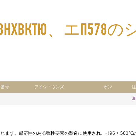
ХВКТЮ、エП578
. 番号
アイシ・ウンズ
オン
注
倉
ます。感応性のある弾性要素の製造に使用され、-196 + 500