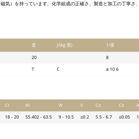
、磁気）を持っています。化学組成の正確さ、製造と加工の丁寧さ
。
度
J/(kg·度)
1/度
20
8
T
C
a 10 6
Cr
Ni
W
V
Co
Ce
A
18 - 20
55.402 - 63.5
9 - 10.5
≤0.2
5.5 - 6.7
≤0.05
1