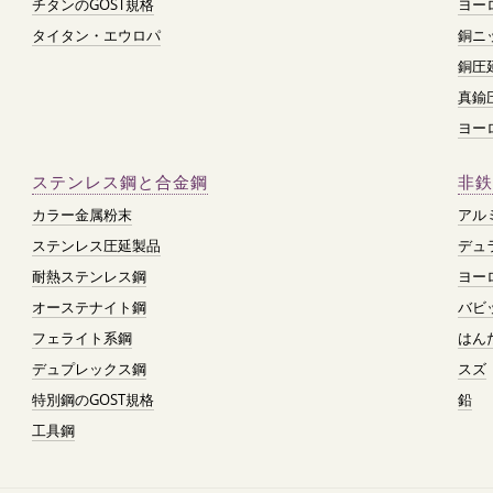
チタンのGOST規格
ヨー
タイタン・エウロパ
銅ニ
銅圧
真鍮
ヨー
ステンレス鋼と合金鋼
非鉄
カラー金属粉末
アル
ステンレス圧延製品
デュ
耐熱ステンレス鋼
ヨー
オーステナイト鋼
バビ
フェライト系鋼
はん
デュプレックス鋼
スズ
特別鋼のGOST規格
鉛
工具鋼