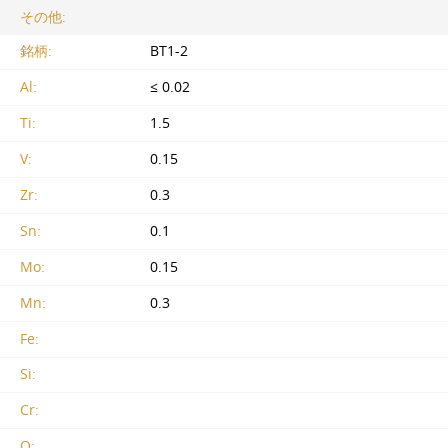
その他:
銘柄:
BT1-2
Al:
≤ 0.02
Ti:
1.5
V:
0.15
Zr:
0.3
Sn:
0.1
Mo:
0.15
Mn:
0.3
Fe:
Si:
Cr:
O: