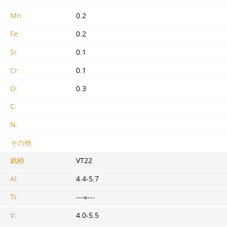
Mn:
0.2
Fe:
0.2
Si:
0.1
Cr:
0.1
O:
0.3
C:
N:
その他:
銘柄:
VT22
Al:
4.4-5.7
Ti:
---«---
V:
4.0-5.5