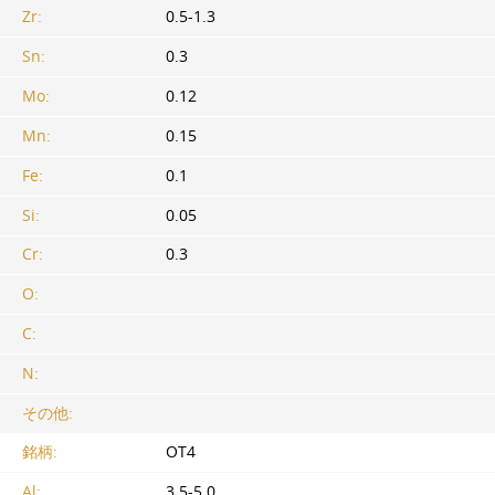
Zr:
0.5-1.3
Sn:
0.3
Mo:
0.12
Mn:
0.15
Fe:
0.1
Si:
0.05
Cr:
0.3
O:
C:
N:
その他:
銘柄:
OT4
Al:
3.5-5.0