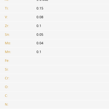
Ti:
0.15
V:
0.08
Zr:
0.1
Sn:
0.05
Mo:
0.04
Mn:
0.1
Fe:
Si:
Cr:
O:
C:
N: