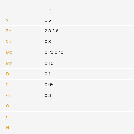
Ti:
---«---
V:
0.5
Zr:
2.8-3.8
Sn:
0.3
Mo:
0.20-0.40
Mn:
0.15
Fe:
0.1
Si:
0.05
Cr:
0.3
O:
C:
N: