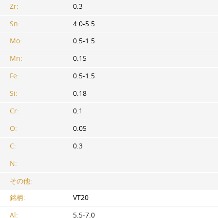
Zr:
0.3
Sn:
4.0-5.5
Mo:
0.5-1.5
Mn:
0.15
Fe:
0.5-1.5
Si:
0.18
Cr:
0.1
O:
0.05
C:
0.3
N:
その他:
銘柄:
VT20
Al:
5.5-7.0