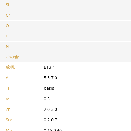
Si:
Cr:
O:
C:
N:
その他:
銘柄:
BT3-1
Al:
5.5-7.0
Ti:
basis
V:
0.5
Zr:
2.0-3.0
Sn:
0.2-0.7
Mo:
0.15-0.40