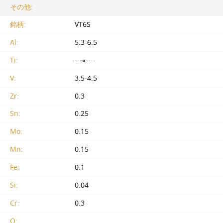
その他:
銘柄:
VT6S
Al:
5.3-6.5
Ti:
---«---
V:
3.5-4.5
Zr:
0.3
Sn:
0.25
Mo:
0.15
Mn:
0.15
Fe:
0.1
Si:
0.04
Cr:
0.3
O: