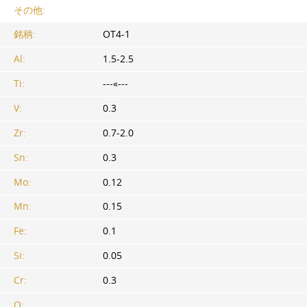
その他:
銘柄:
OT4-1
Al:
1.5-2.5
Ti:
---«---
V:
0.3
Zr:
0.7-2.0
Sn:
0.3
Mo:
0.12
Mn:
0.15
Fe:
0.1
Si:
0.05
Cr:
0.3
O: