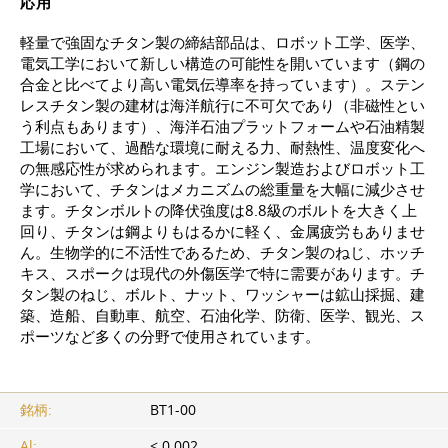
応用
軽量で強固なチタン製の締結部品は、ロボット工学、医学、
電気工学において新しい構造の可能性を開いています（鋼の
合金と比べてより高い電気伝導率を持っています）。ステン
レスチタン製の建材は海洋航行に不可欠であり（非磁性とい
う利点もあります）、海洋石油プラットフォームや石油精製
工場において、過酷な環境に耐える力、耐熱性、温度変化へ
の無感応性が求められます。エンジン製造およびロボット工
学において、チタンはメカニズムの総重量を大幅に減少させ
ます。チタンボルトの降伏強度は8.8級のボルトを大きく上
回り、チタンは鋼よりもはるかに軽く、金属疲労もありませ
ん。生物学的に不活性であるため、チタン製のねじ、ホッチ
キス、スポークは現代の外傷医学で特に需要があります。チ
タン製のねじ、ボルト、ナット、ワッシャーは鉱山採掘、建
築、造船、自動車、航空、石油化学、防衛、医学、観光、ス
ポーツなど多くの分野で使用されています。
銘柄:
BT1-00
Al:
≤ 0.002