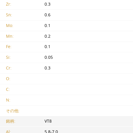
Zr:
0.3
Sn:
0.6
Mo:
0.1
Mn:
0.2
Fe:
0.1
Si:
0.05
Cr:
0.3
O:
C:
N:
その他:
銘柄:
VT8
Al:
5.8-7.0