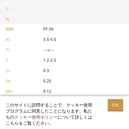
C:
N:
銘柄:
PT-3V
Al:
3.5-5.0
Ti:
---«---
V:
1.2-2.5
Zr:
0.3
Sn:
0.25
Mo:
0.12
Mn:
0.15
このサイトに訪問することで、クッキー使用
OK
プログラムに同意したことになります。私た
Fe:
0.1
ちの
クッキー使用ポリシー
について詳しくは
Si:
0.04
こちらをご覧ください。