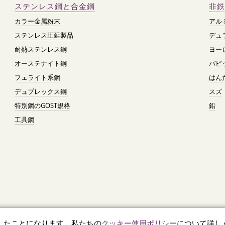
ステンレス鋼と合金鋼
非鉄
カラー金属粉末
アル
ステンレス圧延製品
デュ
耐熱ステンレス鋼
ヨー
オーステナイト鋼
バビ
フェライト系鋼
はん
デュプレックス鋼
スズ
特別鋼のGOST規格
鉛
工具鋼
したことになります。私たちの
クッキー使用ポリシー
について詳し