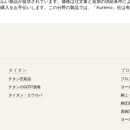
幅広い製品が提供されています。価格は注文量と追加の供給条件に
購入をお手伝いします。この分野の製品では、「Auremo」社は
タイタン
ブロ
チタン圧延品
ブロ
チタンのGOST規格
ヨー
タイタン・エウロパ
銅ニ
銅圧
真鍮
ヨー