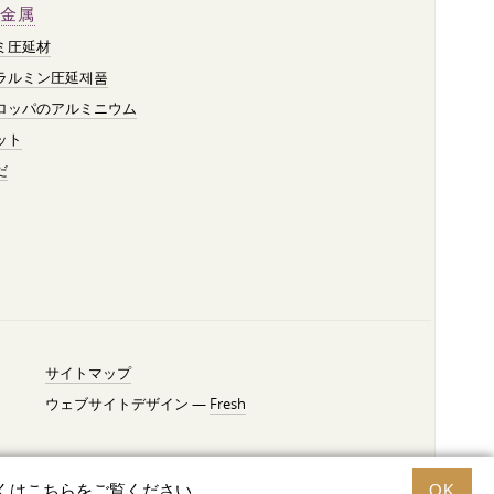
金属
ミ圧延材
ラルミン圧延제품
ロッパのアルミニウム
ット
だ
サイトマップ
ウェブサイトデザイン —
Fresh
くはこちらをご覧ください。
OK