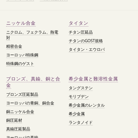
ニッケル合金
タイタン
ニクロム、フェクラム、熱電
チタン圧延品
対
チタンのGOST規格
精密合金
タイタン・エウロパ
ヨーロッパ特殊鋼
特殊鋼のゲスト
ブロンズ、真鍮、銅と合
希少金属と難溶性金属
金
タングステン
ブロンズ圧延製品
モリブデン
ヨーロッパの青銅、銅合金
希少金属のレンタル
銅ニッケル合金
希少金属
銅圧延材
ランタノイド
真鍮圧延製品
ヨーロッパの真鍮