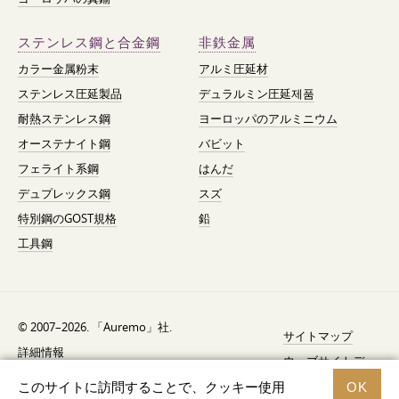
ステンレス鋼と合金鋼
非鉄金属
カラー金属粉末
アルミ圧延材
ステンレス圧延製品
デュラルミン圧延제품
耐熱ステンレス鋼
ヨーロッパのアルミニウム
オーステナイト鋼
バビット
フェライト系鋼
はんだ
デュプレックス鋼
スズ
特別鋼のGOST規格
鉛
工具鋼
© 2007–2026. 「Auremo」社.
サイトマップ
詳細情報
ウェブサイトデ
AGB（利用規約）
ザイン —
Fresh
このサイトに訪問することで、クッキー使用
OK