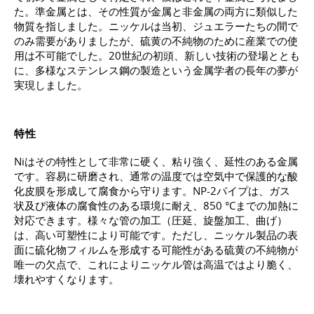
た。準金属とは、その性質が金属と非金属の両方に類似した
物質を指しました。ニッケルは当初、ジュエラーたちの間で
のみ需要がありましたが、硫黄の不純物のために産業での使
用は不可能でした。20世紀の初頭、新しい技術の登場ととも
に、多様なステンレス鋼の製造という金属学者の長年の夢が
実現しました。
特性
Niはその特性として非常に硬く、粘り強く、延性のある金属
です。容易に研磨され、通常の温度では空気中で保護的な酸
化皮膜を形成して腐食から守ります。NP-2パイプは、ガス
状及び液体の腐食性のある環境に耐え、850 °Cまでの加熱に
対応できます。様々な管の加工（圧延、旋盤加工、曲げ）
は、高い可塑性により可能です。ただし、ニッケル製品の表
面に硫化物フィルムを形成する可能性がある硫黄の不純物が
唯一の欠点で、これによりニッケル管は高温ではより脆く、
壊れやすくなります。