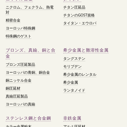
ニクロム、フェクラム、熱電
チタン圧延品
対
チタンのGOST規格
精密合金
タイタン・エウロパ
ヨーロッパ特殊鋼
特殊鋼のゲスト
ブロンズ、真鍮、銅と合
希少金属と難溶性金属
金
タングステン
ブロンズ圧延製品
モリブデン
ヨーロッパの青銅、銅合金
希少金属のレンタル
銅ニッケル合金
希少金属
銅圧延材
ランタノイド
真鍮圧延製品
ヨーロッパの真鍮
ステンレス鋼と合金鋼
非鉄金属
カラー金属粉末
アルミ圧延材