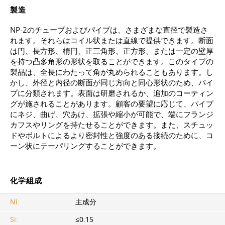
製造
NP-2のチューブおよびパイプは、さまざまな直径で製造さ
れます。それらはコイル状または直線で提供できます。断面
は円、長方形、楕円、正三角形、正方形、または一定の壁厚
を持つ凸多角形の形状を取ることができます。このタイプの
製品は、全長にわたって角が丸められることもあります。し
かし、外径と内径の断面が同じ方向と同心形状のため、パイ
プに分類されます。表面は研磨されるか、追加のコーティン
グが施されることがあります。顧客の要望に応じて、パイプ
にネジ、曲げ、穴あけ、拡張や縮小が可能で、端にフランジ
カフスやリングを持たせることができます。また、スチュッ
ドやボルトによるより密封性と強度のある接続のために、コ
ーン状にテーパリングすることができます。
化学組成
Ni:
主成分
Si:
≤0.15