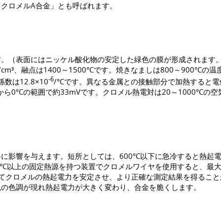
クロメルA合金」とも呼ばれます。
す。（表面にはニッケル酸化物の安定した緑色の膜が形成されます
m³、融点は1400～1500°Cです。焼きなましは800～900°Cの
-6
数は12.8×10
/°Cです。異なる金属との接触部分で加熱すると
から0°Cの範囲で約33mVです。クロメル熱電対は20～1000°
に影響を与えます。短所としては、600°C以下に急冷すると熱起
°C以上の固定熱源を持つ装置でクロメルワイヤを使用すると、最大
させてクロメルの熱起電力を安定させ、より正確な測定結果を得ること
色の色調が現れ熱起電力が大きく変わり、合金を脆くします。