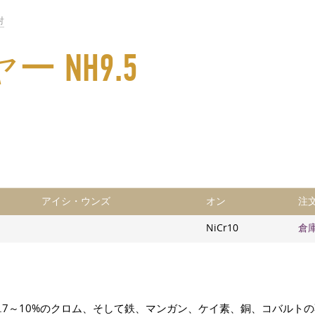
対
NH9.5
アイシ・ウンズ
オン
注
NiCr10
倉
8.7～10%のクロム、そして鉄、マンガン、ケイ素、銅、コバルト