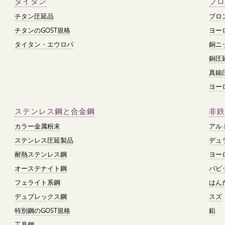
タイタン
ブロ
チタン圧延品
ブロ
チタンのGOST規格
ヨー
タイタン・エウロパ
銅ニ
銅圧
真鍮
ヨー
ステンレス鋼と合金鋼
非鉄
カラー金属粉末
アル
ステンレス圧延製品
デュ
耐熱ステンレス鋼
ヨー
オーステナイト鋼
バビ
フェライト系鋼
はん
デュプレックス鋼
スズ
特別鋼のGOST規格
鉛
工具鋼