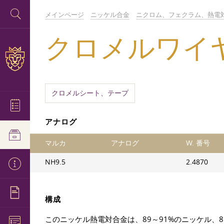
メインページ
ニッケル合金
ニクロム、フェクラム、熱電
クロメルワイヤー 
クロメルシート、テープ
アナログ
マルカ
アナログ
W. 番号
NH9.5
2.4870
構成
このニッケル熱電対合金は、89～91%のニッケル、