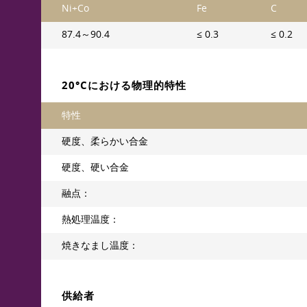
Ni+Co
Fe
C
87.4～90.4
≤ 0.3
≤ 0.2
20°Cにおける物理的特性
特性
硬度、柔らかい合金
硬度、硬い合金
融点：
熱処理温度：
焼きなまし温度：
供給者