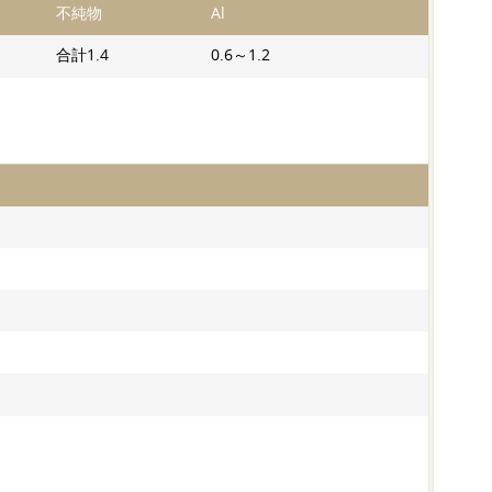
不純物
Al
合計1.4
0.6～1.2