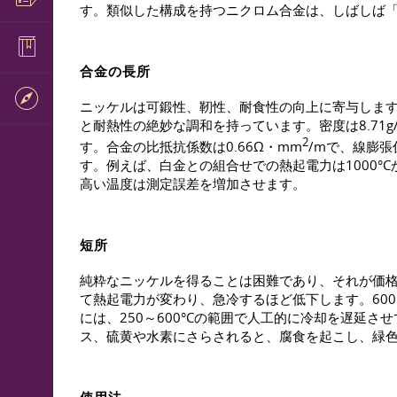
す。類似した構成を持つニクロム合金は、しばしば「
合金の長所
ニッケルは可鍛性、靭性、耐食性の向上に寄与しま
と耐熱性の絶妙な調和を持っています。密度は8.71g/c
2
す。合金の比抵抗係数は0.66Ω・mm
/mで、線膨張係
す。例えば、白金との組合せでの熱起電力は1000°C
高い温度は測定誤差を増加させます。
短所
純粋なニッケルを得ることは困難であり、それが価格
て熱起電力が変わり、急冷するほど低下します。600
には、250～600°Cの範囲で人工的に冷却を遅延
ス、硫黄や水素にさらされると、腐食を起こし、緑