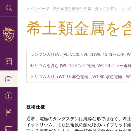
メインページ
希少金属と難溶性金属
タングステン
タン
希土類金属を
ランタン入りEVL (VL, VL20, EVL-2) (WL-15 ゴールド,
セリウムを含む (WC-10 ピンク電極, WC-20 グレー電極
トリウム入り（WT-15 赤色電極、WT-30 紫色電極、W
技術仕様
通常、電極のタングステンは純粋な形ではなく、希
イットリウム、または複数の酸化物のハイブリッド
記する義務があります。希土類金属で合金化された