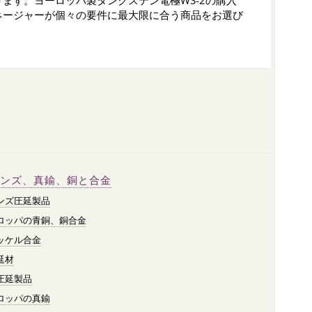
ます。ヨーロッパ製タングステン電極WS-2の購入
ネージャーが個々の要件に最大限に合う商品をお選び
ンズ、真鍮、銅と合金
ンズ圧延製品
ロッパの青銅、銅合金
ッケル合金
延材
圧延製品
ロッパの真鍮