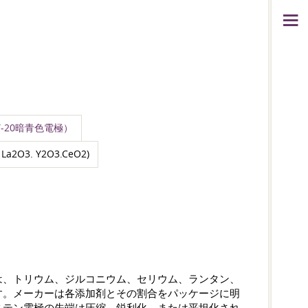
WY-20暗青色電極）
O3. Y2O3.CeO2)
は、トリウム、ジルコニウム、セリウム、ランタン、
す。メーカーは各添加剤とその割合をパッケージに明
ステン電極の先端は圧縮、鋭利化、または平坦化され