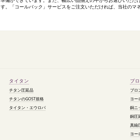
準備ができています。また、幅広い品揃えの中からお選びいただけ
ます。「コールバック」サービスをご注文いただければ、当社のマ
タイタン
ブロ
チタン圧延品
ブロ
チタンのGOST規格
ヨー
タイタン・エウロパ
銅ニ
銅圧
真鍮
ヨー