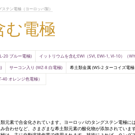
グステン電極（ヨーロッパ製）
含む電極
 WL-20 ブルー電極)
イットリウムを含むEWI（SVI, EWI-1, VI-10）（
)
サーコン入り (WZ-8 白電極)
希土類金属 (WS-2 ターコイズ電極 La2
T-40 オレンジ色電極）
土類元素で合金化されています。ヨーロッパのタングステン電極に
組み合わせなど、さまざまな希土類元素の酸化物が添加されていま
電極は、主に自動溶接作業で使用されます。技術によれば、タング