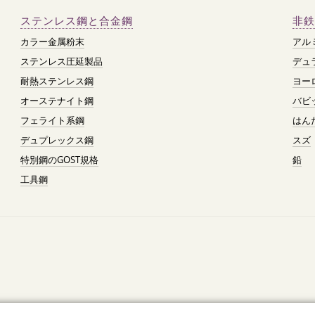
ステンレス鋼と合金鋼
非鉄
カラー金属粉末
アル
ステンレス圧延製品
デュ
耐熱ステンレス鋼
ヨー
オーステナイト鋼
バビ
フェライト系鋼
はん
デュプレックス鋼
スズ
特別鋼のGOST規格
鉛
工具鋼