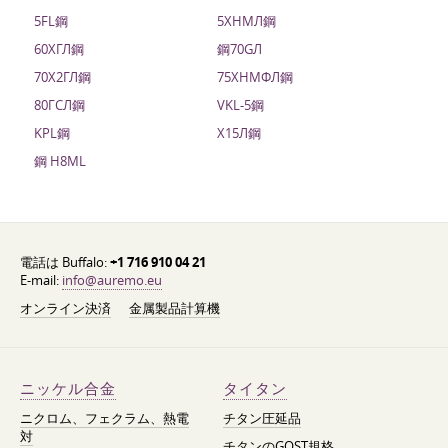
5FL鋼
5ХНМЛ鋼
60ХГЛ鋼
鋼70GЛ
70Х2ГЛ鋼
75ХНМФЛ鋼
80ГСЛ鋼
VKL-5鋼
KPL鋼
Х15Л鋼
鋼 H8ML
電話は Buffalo:
+1 716 910 04 21
E-mail:
info@auremo.eu
オンライン決済
金属製品計算機
ニッケル合金
タイタン
ニクロム、フェクラム、熱電
チタン圧延品
対
チタンのGOST規格