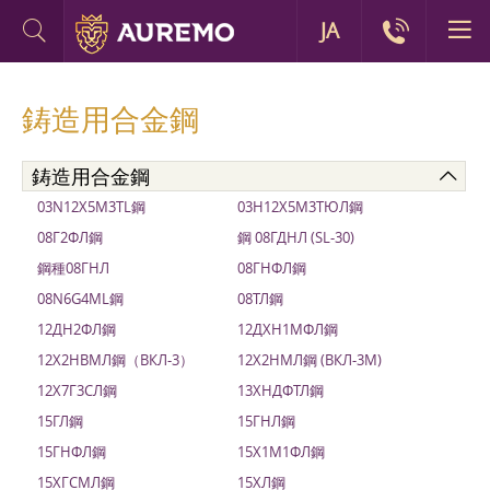
JA
鋳造用合金鋼
鋳造用合金鋼
03N12Х5M3TL鋼
03Н12Х5М3ТЮЛ鋼
08Г2ФЛ鋼
鋼 08ГДНЛ (SL-30)
鋼種08ГНЛ
08ГНФЛ鋼
08N6G4ML鋼
08ТЛ鋼
12ДН2ФЛ鋼
12ДХН1МФЛ鋼
12Х2НВМЛ鋼（ВКЛ-3）
12Х2НМЛ鋼 (ВКЛ-3М)
12Х7Г3СЛ鋼
13ХНДФТЛ鋼
15ГЛ鋼
15ГНЛ鋼
15ГНФЛ鋼
15Х1М1ФЛ鋼
15ХГСМЛ鋼
15ХЛ鋼