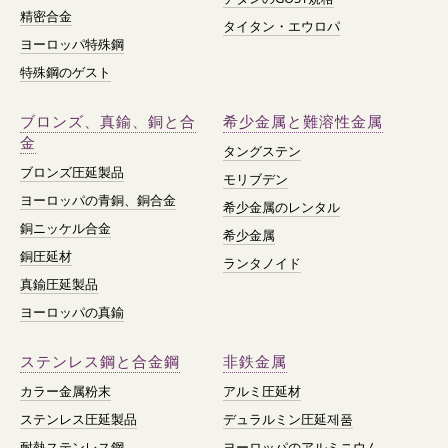
精密合金
タイタン・エウロパ
ヨーロッパ特殊鋼
特殊鋼のゲスト
ブロンズ、真鍮、銅と合
希少金属と難溶性金属
金
タングステン
ブロンズ圧延製品
モリブデン
ヨーロッパの青銅、銅合金
希少金属のレンタル
銅ニッケル合金
希少金属
銅圧延材
ランタノイド
真鍮圧延製品
ヨーロッパの真鍮
ステンレス鋼と合金鋼
非鉄金属
カラー金属粉末
アルミ圧延材
ステンレス圧延製品
デュラルミン圧延제품
耐熱ステンレス鋼
ヨーロッパのアルミニウム