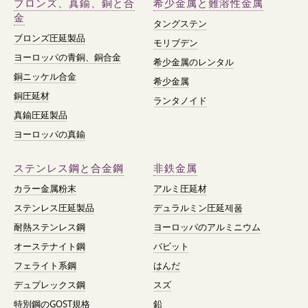
ブロンズ、真鍮、銅と合
希少金属と難溶性金属
金
タングステン
ブロンズ圧延製品
モリブデン
ヨーロッパの青銅、銅合金
希少金属のレンタル
銅ニッケル合金
希少金属
銅圧延材
ランタノイド
真鍮圧延製品
ヨーロッパの真鍮
ステンレス鋼と合金鋼
非鉄金属
カラー金属粉末
アルミ圧延材
ステンレス圧延製品
デュラルミン圧延제품
耐熱ステンレス鋼
ヨーロッパのアルミニウム
オーステナイト鋼
バビット
フェライト系鋼
はんだ
デュプレックス鋼
スズ
特別鋼のGOST規格
鉛