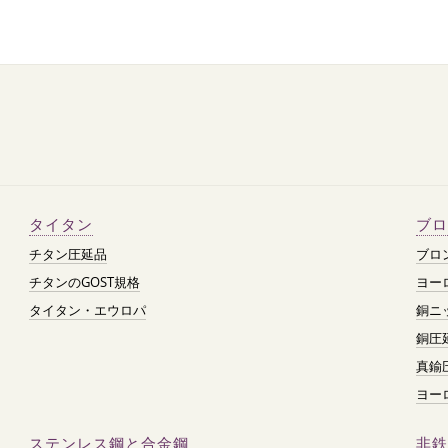
タイタン
ブロ
チタン圧延品
ブロ
チタンのGOST規格
ヨー
タイタン・エウロパ
銅ニ
銅圧
真鍮
ヨー
ステンレス鋼と合金鋼
非鉄