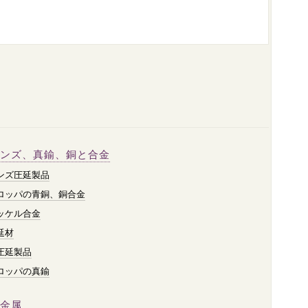
ンズ、真鍮、銅と合金
ンズ圧延製品
ロッパの青銅、銅合金
ッケル合金
延材
圧延製品
ロッパの真鍮
金属