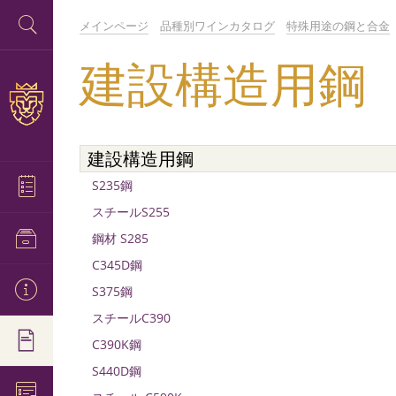
メインページ
品種別ワインカタログ
特殊用途の鋼と合金
建設構造用鋼
建設構造用鋼
S235鋼
スチールS255
鋼材 S285
C345D鋼
S375鋼
スチールC390
C390K鋼
S440D鋼