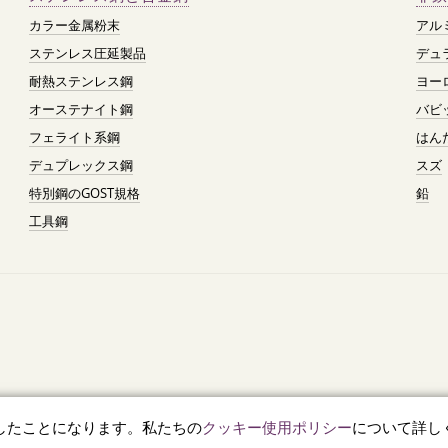
カラー金属粉末
アル
ステンレス圧延製品
デュ
耐熱ステンレス鋼
ヨー
オーステナイト鋼
バビ
フェライト系鋼
はん
デュプレックス鋼
スズ
特別鋼のGOST規格
鉛
工具鋼
したことになります。私たちの
クッキー使用ポリシー
について詳し