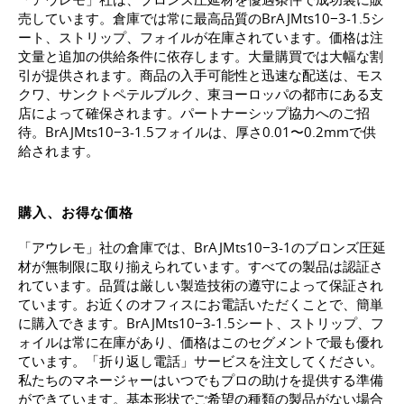
売しています。倉庫では常に最高品質のBrAJMts10−3-1.5シ
ート、ストリップ、フォイルが在庫されています。価格は注
文量と追加の供給条件に依存します。大量購買では大幅な割
引が提供されます。商品の入手可能性と迅速な配送は、モス
クワ、サンクトペテルブルク、東ヨーロッパの都市にある支
店によって確保されます。パートナーシップ協力へのご招
待。BrAJMts10−3-1.5フォイルは、厚さ0.01〜0.2mmで供
給されます。
購入、お得な価格
「アウレモ」社の倉庫では、BrAJMts10−3-1のブロンズ圧延
材が無制限に取り揃えられています。すべての製品は認証さ
れています。品質は厳しい製造技術の遵守によって保証され
ています。お近くのオフィスにお電話いただくことで、簡単
に購入できます。BrAJMts10−3-1.5シート、ストリップ、フ
ォイルは常に在庫があり、価格はこのセグメントで最も優れ
ています。「折り返し電話」サービスを注文してください。
私たちのマネージャーはいつでもプロの助けを提供する準備
ができています。基本形状でご希望の種類の製品がない場合