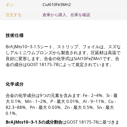
オン:
CuAl10Fe3Mn2
注文する:
倉庫から購入、在庫を確認
技術仕様
BrAJMts10−3-1.5シート、ストリップ、フォイルは、スズな
しアルミニウムブロンズから製造されます。圧延材は高温で
良好に変形します。合金の化学式はSiAl10FeZMn1です。合
金の成分は
GOST 18175-78
によって規定されています。
化学成分
合金の化学成分は9つの元素を含みます: Fe - 2−4%、Si - 最
大 0.1%、Mn - 1−2%、P - 最大 0.01%、Al - 9−11%、Cu -
82.3−88%、Pn - 最大 0.03%、Zn - 最大 0.5%、Sn - 最大
0.1%。
BrAJMts10−3-1.5の成分割合
は
GOST 18175-78
に基づきま