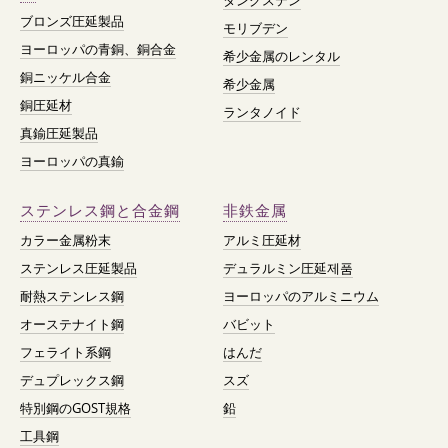
タングステン
ブロンズ圧延製品
モリブデン
ヨーロッパの青銅、銅合金
希少金属のレンタル
銅ニッケル合金
希少金属
銅圧延材
ランタノイド
真鍮圧延製品
ヨーロッパの真鍮
ステンレス鋼と合金鋼
非鉄金属
カラー金属粉末
アルミ圧延材
ステンレス圧延製品
デュラルミン圧延제품
耐熱ステンレス鋼
ヨーロッパのアルミニウム
オーステナイト鋼
バビット
フェライト系鋼
はんだ
デュプレックス鋼
スズ
特別鋼のGOST規格
鉛
工具鋼