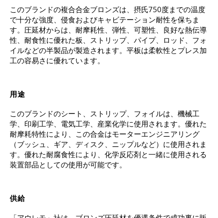
このブランドの複合合金ブロンズは、摂氏750度までの温度
で十分な強度、侵食およびキャビテーション耐性を保ちま
す。圧延材からは、耐摩耗性、弾性、可塑性、良好な熱伝導
性、耐食性に優れた板、ストリップ、パイプ、ロッド、フォ
イルなどの半製品が製造されます。平板は柔軟性とプレス加
工の容易さに優れています。
用途
このブランドのシート、ストリップ、フォイルは、機械工
学、印刷工学、電気工学、産業化学に使用されます。優れた
耐摩耗特性により、この合金はモーターエンジニアリング
（ブッシュ、ギア、ディスク、ニップル
など
）に使用されま
す。優れた耐腐食性により、化学反応剤と一緒に使用される
装置部品としての使用が可能です。
供給
「アウレモ」社は、ブロンズ圧延材を優遇条件で成功裏に販