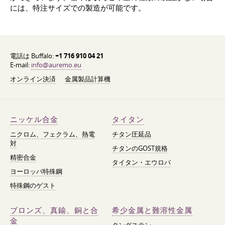
には、特注サイズでの製造が可能です。
電話は Buffalo:
+1 716 910 04 21
E-mail:
info@auremo.eu
オンライン決済
金属製品計算機
ニッケル合金
タイタン
ニクロム、フェクラム、熱電
チタン圧延品
対
チタンのGOST規格
精密合金
タイタン・エウロパ
ヨーロッパ特殊鋼
特殊鋼のゲスト
ブロンズ、真鍮、銅と合
希少金属と難溶性金属
金