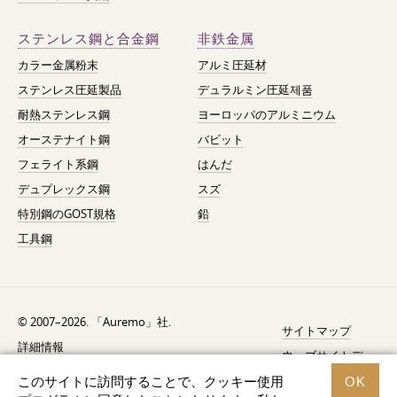
ステンレス鋼と合金鋼
非鉄金属
カラー金属粉末
アルミ圧延材
ステンレス圧延製品
デュラルミン圧延제품
耐熱ステンレス鋼
ヨーロッパのアルミニウム
オーステナイト鋼
バビット
フェライト系鋼
はんだ
デュプレックス鋼
スズ
特別鋼のGOST規格
鉛
工具鋼
© 2007–2026. 「Auremo」社.
サイトマップ
詳細情報
ウェブサイトデ
AGB（利用規約）
ザイン —
Fresh
このサイトに訪問することで、クッキー使用
OK
リコール通知