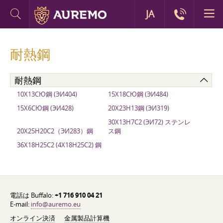
JA
耐熱鋼
耐熱鋼
10Х13СЮ鋼 (ЭИ404)
15Х18СЮ鋼 (ЭИ484)
15Х6СЮ鋼 (ЭИ428)
20Х23Н13鋼 (ЭИ319)
30Х13Н7С2 (ЭИ72) ステンレ
20Х25Н20С2（ЭИ283）鋼
ス鋼
36Х18Н25С2 (4Х18Н25С2) 鋼
電話は Buffalo:
+1 716 910 04 21
E-mail:
info@auremo.eu
オンライン決済
金属製品計算機