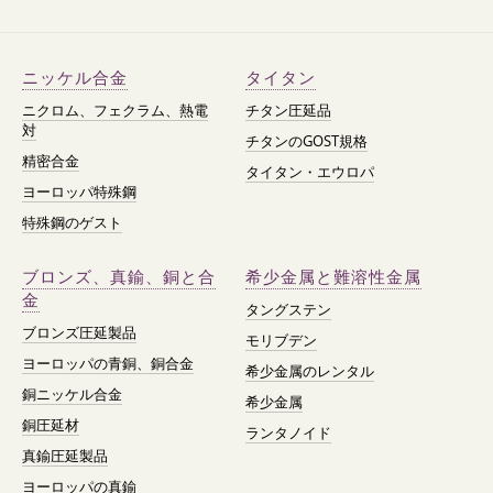
ニッケル合金
タイタン
ニクロム、フェクラム、熱電
チタン圧延品
対
チタンのGOST規格
精密合金
タイタン・エウロパ
ヨーロッパ特殊鋼
特殊鋼のゲスト
ブロンズ、真鍮、銅と合
希少金属と難溶性金属
金
タングステン
ブロンズ圧延製品
モリブデン
ヨーロッパの青銅、銅合金
希少金属のレンタル
銅ニッケル合金
希少金属
銅圧延材
ランタノイド
真鍮圧延製品
ヨーロッパの真鍮