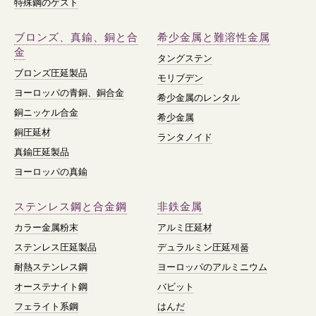
特殊鋼のゲスト
ブロンズ、真鍮、銅と合
希少金属と難溶性金属
金
タングステン
ブロンズ圧延製品
モリブデン
ヨーロッパの青銅、銅合金
希少金属のレンタル
銅ニッケル合金
希少金属
銅圧延材
ランタノイド
真鍮圧延製品
ヨーロッパの真鍮
ステンレス鋼と合金鋼
非鉄金属
カラー金属粉末
アルミ圧延材
ステンレス圧延製品
デュラルミン圧延제품
耐熱ステンレス鋼
ヨーロッパのアルミニウム
オーステナイト鋼
バビット
フェライト系鋼
はんだ