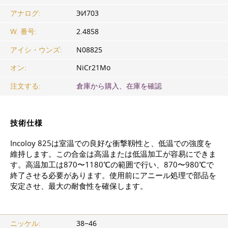
アナログ:
ЭИ703
W. 番号:
2.4858
アイシ・ウンズ:
N08825
オン:
NiCr21Mo
注文する:
倉庫から購入、在庫を確認
技術仕様
Incoloy 825は室温での良好な衝撃靱性と、低温での強度を
維持します。この合金は高温または低温加工が容易にできま
す。高温加工は870〜1180℃の範囲で行い、870〜980℃で
終了させる必要があります。使用前にアニール処理で部品を
安定させ、最大の耐食性を確保します。
ニッケル:
38−46