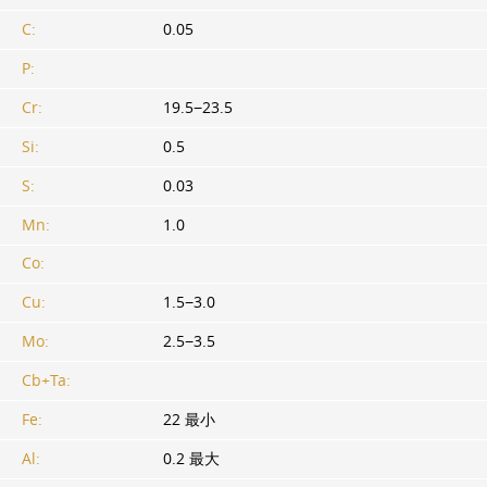
C:
0.05
P:
Cr:
19.5−23.5
Si:
0.5
S:
0.03
Mn:
1.0
Co:
Cu:
1.5−3.0
Mo:
2.5−3.5
Cb+Ta:
Fe:
22 最小
Al:
0.2 最大