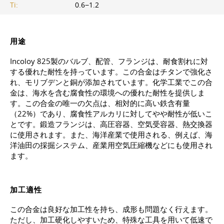
Ti:
0.6−1.2
用途
Incoloy 825製のバルブ、配管、フランジは、耐食割れに対
する優れた耐性を持っています。この合金はチタンで強化さ
れ、モリブデンと銅が添加されています。化学工業でこの合
金は、海水を含む腐食性の環境への優れた耐性を提供しま
す。この合金の唯一の欠点は、相対的に高い鉄含有量
（22%）であり、腐食性アルカリに対してやや耐性が低いこ
とです。鍛造フランジは、高圧容器、空気受容器、熱交換器
に使用されます。また、海洋産業で使用される、例えば、海
洋油田の採掘システム、産業用空気圧縮機などにも使用され
ます。
加工適性
この合金は良好な加工性を持ち、成形も問題なく行えます。
ただし、加工硬化しやすいため、特殊な工具を用いて低速で