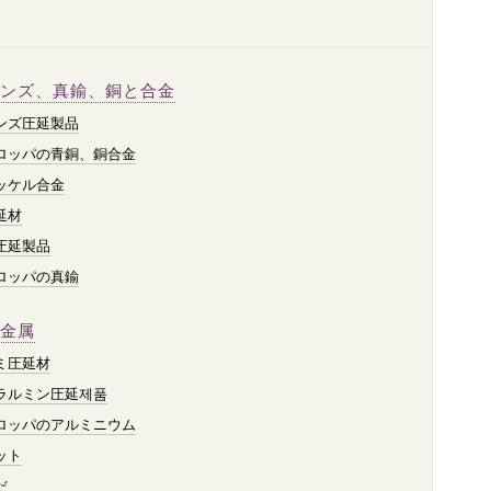
ンズ、真鍮、銅と合金
ンズ圧延製品
ロッパの青銅、銅合金
ッケル合金
延材
圧延製品
ロッパの真鍮
金属
ミ圧延材
ラルミン圧延제품
ロッパのアルミニウム
ット
だ