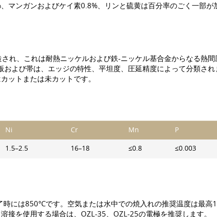
0.17%、マンガンおよびケイ素0.8%、リンと硫黄は百分率のごく一部
に基づいて製造され、これは耐熱ニッケルおよび鉄-ニッケル基合金からな
板および帯は、エッジの特性、平坦度、圧延精度によって分類され
はカットまたは未カットです。
Ni
Cr
Mn
P
1.5–2.5
16–18
≤0.8
≤0.003
了時には850°Cです。空気または水中での焼入れの推奨温度は最高120
を使用する場合は、OZL-35、OZL-25の電極を推奨します。