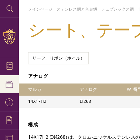
メインページ
ステンレス鋼と合金鋼
デュプレックス鋼
シート、テープ、フォ
リーフ、リボン（ホイル）
アナログ
マルカ
アナログ
W. 番
14Х17Н2
EI268
構成
14Х17Н2 (ЭИ268) は、クロム-ニッケルステ