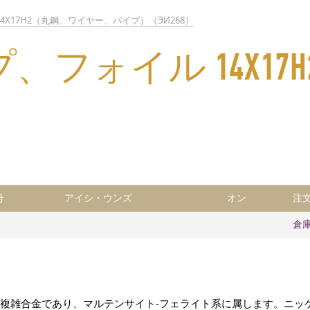
14Х17Н2（丸鋼、ワイヤー、パイプ）（ЭИ268）
イル 14Х17Н2, 
号
アイシ・ウンズ
オン
注
倉
ンレスの複雑合金であり、マルテンサイト-フェライト系に属します。ニッケル