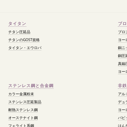
タイタン
ブロ
チタン圧延品
ブロ
チタンのGOST規格
ヨー
タイタン・エウロパ
銅ニ
銅圧
真鍮
ヨー
ステンレス鋼と合金鋼
非鉄
カラー金属粉末
アル
ステンレス圧延製品
デュ
耐熱ステンレス鋼
ヨー
オーステナイト鋼
バビ
フェライト系鋼
はん