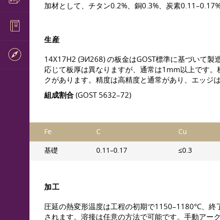
加材として、チタン0.2%、銅0.3%、炭素0.11–
生産
14Х17Н2 (ЭИ268) の板金はGOST標準
応じて板厚は異なりますが、通常は1mm以上です。
クがあります。精度は高精度と通常があり、エッジ
組成割合
(GOST 5632–72)
Fe
C
Cu
基礎
0.11–0.17
≤0.3
加工
圧延の熱変形温度は工程の初期で1150–1180°C、終
されます。溶接は任意の方法で可能です。手動アーク溶接