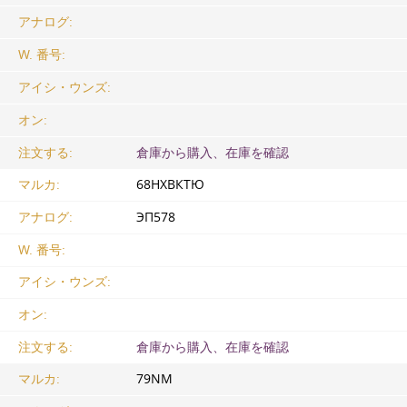
アナログ:
W. 番号:
アイシ・ウンズ:
オン:
注文する:
倉庫から購入、在庫を確認
マルカ:
68НХВКТЮ
アナログ:
ЭП578
W. 番号:
アイシ・ウンズ:
オン:
注文する:
倉庫から購入、在庫を確認
マルカ:
79NM