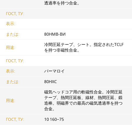
透過率を持つ合金。
ГОСТ, TУ:
表示:
または:
80НМВ-ВИ
冷間圧延テープ、シート。指定されたTCLF
用途:
を持つ非磁性合金。
ГОСТ, TУ:
表示:
パーマロイ
または:
80НХС
磁気ヘッドコア用の軟磁性合金。冷間圧延
テープ、熱間圧延板、線材、熱間圧延、鍛
用途:
造棒。弱磁界での最高の磁気透過率を持つ
合金。
ГОСТ, TУ:
10 160−75