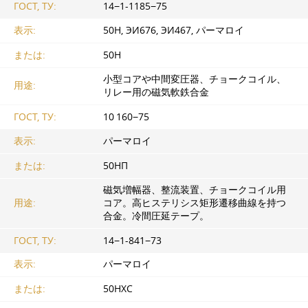
ГОСТ, TУ:
14−1-1185−75
表示:
50Н, ЭИ676, ЭИ467, パーマロイ
または:
50Н
小型コアや中間変圧器、チョークコイル、
用途:
リレー用の磁気軟鉄合金
ГОСТ, TУ:
10 160−75
表示:
パーマロイ
または:
50НП
磁気増幅器、整流装置、チョークコイル用
用途:
コア。高ヒステリシス矩形遷移曲線を持つ
合金。冷間圧延テープ。
ГОСТ, TУ:
14−1-841−73
表示:
パーマロイ
または:
50НХС