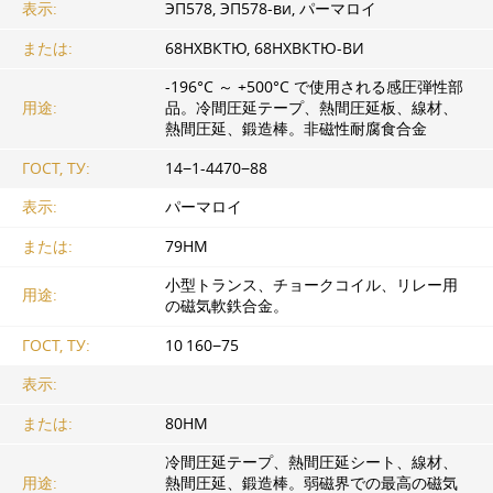
表示:
ЭП578, ЭП578-ви, パーマロイ
または:
68НХВКТЮ, 68НХВКТЮ-ВИ
-196°C ～ +500°C で使用される感圧弾性部
用途:
品。冷間圧延テープ、熱間圧延板、線材、
熱間圧延、鍛造棒。非磁性耐腐食合金
ГОСТ, TУ:
14−1-4470−88
表示:
パーマロイ
または:
79НМ
小型トランス、チョークコイル、リレー用
用途:
の磁気軟鉄合金。
ГОСТ, TУ:
10 160−75
表示:
または:
80НМ
冷間圧延テープ、熱間圧延シート、線材、
用途:
熱間圧延、鍛造棒。弱磁界での最高の磁気