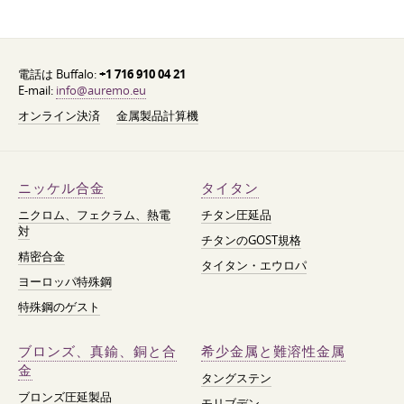
電話は Buffalo:
+1 716 910 04 21
E-mail:
info@auremo.eu
オンライン決済
金属製品計算機
ニッケル合金
タイタン
ニクロム、フェクラム、熱電
チタン圧延品
対
チタンのGOST規格
精密合金
タイタン・エウロパ
ヨーロッパ特殊鋼
特殊鋼のゲスト
ブロンズ、真鍮、銅と合
希少金属と難溶性金属
金
タングステン
ブロンズ圧延製品
モリブデン