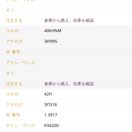
オン:
注文する:
倉庫から購入、在庫を確認
マルカ:
40KHNM
アナログ:
ЭИ995
W. 番号:
アイシ・ウンズ:
オン:
注文する:
倉庫から購入、在庫を確認
マルカ:
42Н
アナログ:
ЭП318
W. 番号:
1.3917
アイシ・ウンズ:
K94200