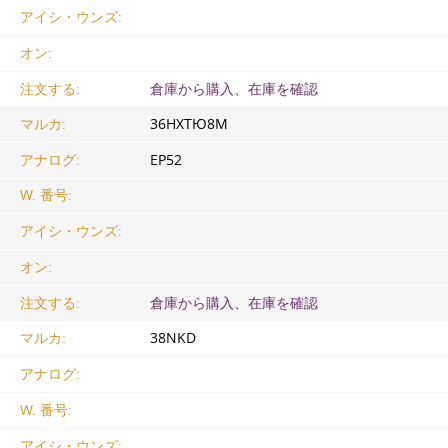
アイシ・ウンズ:
オン:
注文する:
倉庫から購入、在庫を確認
マルカ:
36НХТЮ8М
アナログ:
EP52
W. 番号:
アイシ・ウンズ:
オン:
注文する:
倉庫から購入、在庫を確認
マルカ:
38NKD
アナログ:
W. 番号:
アイシ・ウンズ: