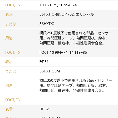
ГОСТ, TУ:
10 160−75, 10 994−74
表示:
36НХТЮ-ви, ЭИ702, エリンバル
または:
36НХТЮ
摂氏250度以下で使用される部品・センサー
用途:
用。冷間圧延テープ、熱間圧延板、線材、
熱間圧延、鍛造棒。非磁性耐腐食合金。
ГОСТ, TУ:
ГОСТ 10 994−74, 14 119−85
表示:
ЭП51
または:
36НХТЮ5М
摂氏350度以下で使用される部品・センサー
用途:
用。冷間圧延テープ、熱間圧延板、線材、
熱間圧延、鍛造棒。非磁性耐腐食合金。
ГОСТ, TУ:
表示:
ЭП52