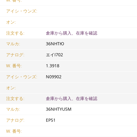
W. 番号:
アイシ・ウンズ:
オン:
注文する:
倉庫から購入、在庫を確認
マルカ:
36NHTЮ
アナログ:
エイI702
W. 番号:
1.3918
アイシ・ウンズ:
N09902
オン:
注文する:
倉庫から購入、在庫を確認
マルカ:
36NHTYU5M
アナログ:
EP51
W. 番号: