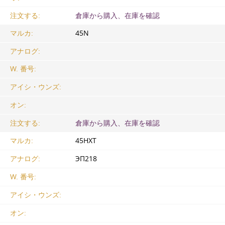
注文する:
倉庫から購入、在庫を確認
マルカ:
45N
アナログ:
W. 番号:
アイシ・ウンズ:
オン:
注文する:
倉庫から購入、在庫を確認
マルカ:
45НХТ
アナログ:
ЭП218
W. 番号:
アイシ・ウンズ:
オン: