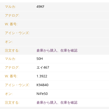
マルカ:
49KF
アナログ:
W. 番号:
アイシ・ウンズ:
オン:
注文する:
倉庫から購入、在庫を確認
マルカ:
50Н
アナログ:
エイ467
W. 番号:
1.3922
アイシ・ウンズ:
K94840
オン:
NiFe50
注文する:
倉庫から購入、在庫を確認