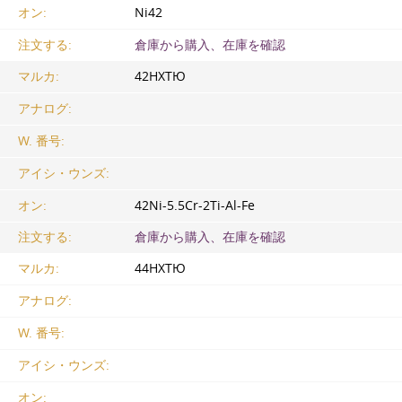
オン:
Ni42
注文する:
倉庫から購入、在庫を確認
マルカ:
42НХТЮ
アナログ:
W. 番号:
アイシ・ウンズ:
オン:
42Ni-5.5Cr-2Ti-Al-Fe
注文する:
倉庫から購入、在庫を確認
マルカ:
44НХТЮ
アナログ:
W. 番号:
アイシ・ウンズ:
オン: