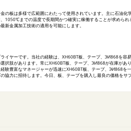
合金の板は多様で広範囲にわたって使用されています。主に石油化
、1050℃までの温度で長期間かつ確実に稼働することが求めら
の最新金属加工技術の適用を可能にします。
イヤーです。当社の経験は、ХН60ВТ板、テープ、ЭИ868を容
択肢があります。常にХН60ВТ板、テープ、ЭИ868が在庫が
験豊富なマネージャーが迅速にХН60ВТ板、テープ、ЭИ868
プの協力に招待します。今日、板、テープを購入し最良の価格をサ