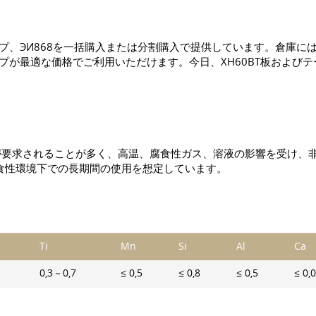
ープ、ЭИ868を一括購入または分割購入で提供しています。倉庫に
ープが最適な価格でご利用いただけます。今日、ХН60ВТ板およびテ
が要求されることが多く、高温、腐食性ガス、溶液の影響を受け、
腐食性環境下での長期間の使用を想定しています。
Ti
Mn
Si
Al
Ca
0,3－0,7
≤ 0,5
≤ 0,8
≤ 0,5
≤ 0,