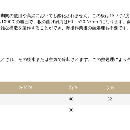
使用や高温においても酸化されません。この板は13.7 (1/度K) 
0℃の範囲で、板の曲げ耐力は60－520 N/mm²になります。熱伝導
複雑な構造を製作することができ、溶接作業後の熱処理も不要です
焼き入れされ、その後水または空気で冷却されます。この熱処理によ
s
MPa
d
%
y %
T
5
40
52
30