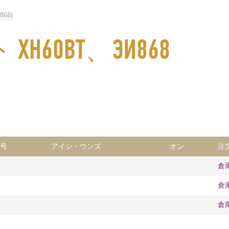
868)
60ВТ、ЭИ868
番号
アイシ・ウンズ
オン
注
倉
倉
倉