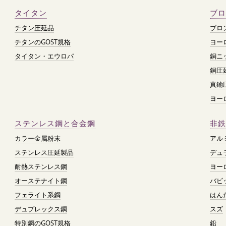
タイタン
ブロ
チタン圧延品
ブロ
チタンのGOST規格
ヨー
タイタン・エウロパ
銅ニ
銅圧
真鍮
ヨー
ステンレス鋼と合金鋼
非鉄
カラー金属粉末
アル
ステンレス圧延製品
デュ
耐熱ステンレス鋼
ヨー
オーステナイト鋼
バビ
フェライト系鋼
はん
デュプレックス鋼
スズ
特別鋼のGOST規格
鉛