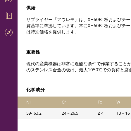
供給
サプライヤー「アウレモ」は、ХН60ВТ板およびテ
質基準に準拠しています。常にХН60ВТ板およびテ
は特別価格を提供します。
重要性
現代の産業機器は非常に過酷な条件で作業すること
のステンレス合金の板は、最大1050℃での負荷と
化学成分
Ni
Cr
Fe
W
59- 63,2
24－26,5
≤ 4
13－16