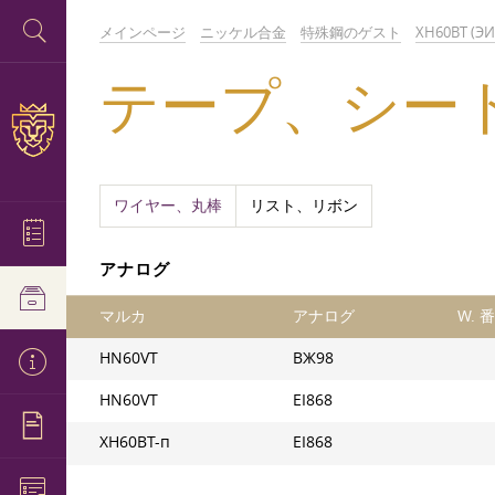
メインページ
ニッケル合金
特殊鋼のゲスト
ХН60ВТ (ЭИ
テープ、シート ХН
ワイヤー、丸棒
リスト、リボン
アナログ
マルカ
アナログ
W. 
HN60VT
ВЖ98
HN60VT
EI868
ХН60ВТ-п
EI868