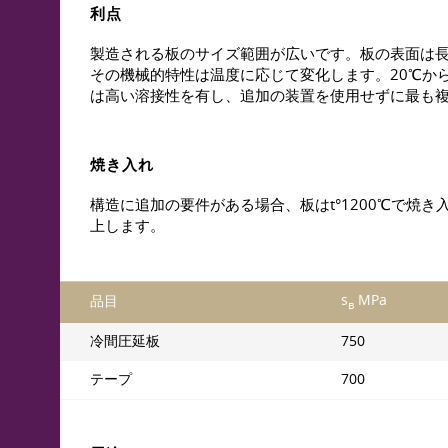
利点
製造される板のサイズ範囲が広いです。板の表面は長期間の
その機械的特性は温度に応じて変化します。20℃から100
は高い溶接性を有し、追加の装置を使用せずに最も
焼き入れ
構造に追加の要件がある場合、板はt°1200℃で
上します。
s
MPa
品目
в
冷間圧延板
750
テープ
700