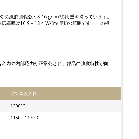
の線膨張係数と8.16 g/cm³の比重を持っています。
率は16.9－13.4 W/(m•度K)の範囲です。この板
。
り合金内の内部応力が正常化され、部品の強度特性が向
空気焼き入れ
1200°C
1150－1170°C