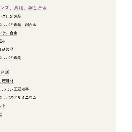
ンズ、真鍮、銅と合金
ンズ圧延製品
ロッパの青銅、銅合金
ッケル合金
延材
圧延製品
ロッパの真鍮
金属
ミ圧延材
ラルミン圧延제품
ロッパのアルミニウム
ット
だ