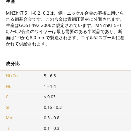
生産
MNZhKT 5−1-0,2−0,2は、銅・ニッケル合金の溶接に用いら
れる銅基合金です。この合金は青銅圧延材に分類されます。
生産は
GOST 492-2006
に規定されています。MNZhKT 5−1-
0,2−0,2合金のワイヤーは最も需要のある半製品であり、断
面は1.0から8.0 mmで製造されます。コイルやスプールに巻
かれて供給されます。
成分比
Ni+Co:
5 - 6.5
Fe:
1 - 1.4
C:
≤ 0.03
Si:
0.15 - 0.3
Mn:
0.3 - 0.8
Ti:
0.1 - 0.3