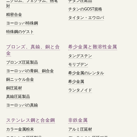
ニクロム、フェクラム、熱電
チタン圧延品
対
チタンのGOST規格
精密合金
タイタン・エウロパ
ヨーロッパ特殊鋼
特殊鋼のゲスト
ブロンズ、真鍮、銅と合
希少金属と難溶性金属
金
タングステン
ブロンズ圧延製品
モリブデン
ヨーロッパの青銅、銅合金
希少金属のレンタル
銅ニッケル合金
希少金属
銅圧延材
ランタノイド
真鍮圧延製品
ヨーロッパの真鍮
ステンレス鋼と合金鋼
非鉄金属
カラー金属粉末
アルミ圧延材