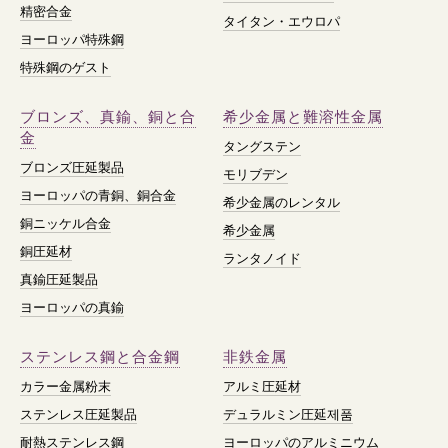
精密合金
タイタン・エウロパ
ヨーロッパ特殊鋼
特殊鋼のゲスト
ブロンズ、真鍮、銅と合
希少金属と難溶性金属
金
タングステン
ブロンズ圧延製品
モリブデン
ヨーロッパの青銅、銅合金
希少金属のレンタル
銅ニッケル合金
希少金属
銅圧延材
ランタノイド
真鍮圧延製品
ヨーロッパの真鍮
ステンレス鋼と合金鋼
非鉄金属
カラー金属粉末
アルミ圧延材
ステンレス圧延製品
デュラルミン圧延제품
耐熱ステンレス鋼
ヨーロッパのアルミニウム