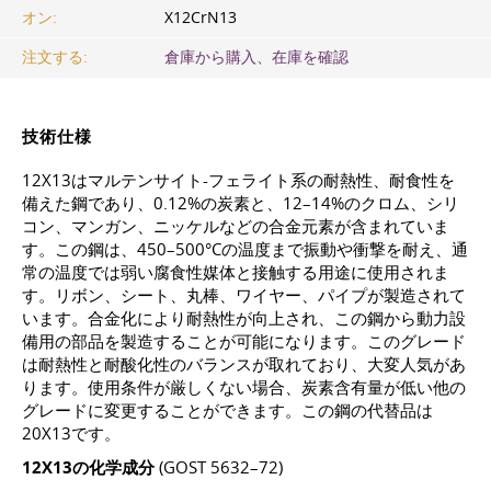
オン:
X12CrN13
注文する:
倉庫から購入、在庫を確認
技術仕様
12X13はマルテンサイト-フェライト系の耐熱性、耐食性を
備えた鋼であり、0.12%の炭素と、12–14%のクロム、シリ
コン、マンガン、ニッケルなどの合金元素が含まれていま
す。この鋼は、450–500°Cの温度まで振動や衝撃を耐え、通
常の温度では弱い腐食性媒体と接触する用途に使用されま
す。リボン、シート、丸棒、ワイヤー、パイプが製造されて
います。合金化により耐熱性が向上され、この鋼から動力設
備用の部品を製造することが可能になります。このグレード
は耐熱性と耐酸化性のバランスが取れており、大変人気があ
ります。使用条件が厳しくない場合、炭素含有量が低い他の
グレードに変更することができます。この鋼の代替品は
20X13です。
12X13の化学成分
(GOST 5632–72)