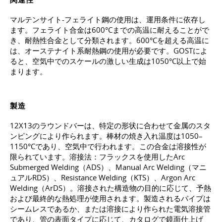
マルテンサイト-フェライト鋼の使用は、運用条件に依存し
ます。フェライト合金は600°Cまでの高温に耐えることがで
き、耐熱性合金として分類されます。600°Cを超える高温に
は、オーステナイト系耐熱鋼の使用が必要です。GOSTによ
ると、空気中でのスケールの激しい生成は1050°C以上で始
まります。
製造
12X13のラウンドバーは、特定の形状に合わせて金属のスタ
ンピングにより作られます。棒材の焼き入れ温度は1050–
1150°Cであり、空気中で行われます。この合金は溶接性が
限られています。溶接法：フラックスを使用したArc
Submerged Welding（ADS）、Manual Arc Welding（マニ
ュアルRDS）、Resistance Welding（KTS）、Argon Arc
Welding（ArDS）。溶接された構造物の目的に応じて、予熱
および最終的な熱処理が使用されます。製造されるパイプは
シームレスであるか、または溶接により作られた電気溶接管
であり、管の表面タイプに応じて、カタログで鏡面仕上げ