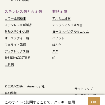
ステンレス鋼と合金鋼
非鉄金属
カラー金属粉末
アルミ圧延材
ステンレス圧延製品
デュラルミン圧延제품
耐熱ステンレス鋼
ヨーロッパのアルミニウム
オーステナイト鋼
バビット
フェライト系鋼
はんだ
デュプレックス鋼
スズ
特別鋼のGOST規格
鉛
工具鋼
© 2007–2026. 「Auremo」社.
サイトマップ
詳細情報
ウェブサイトデ
AGB（利用規約）
ザイン —
Fresh
このサイトに訪問することで、クッキー使用
OK