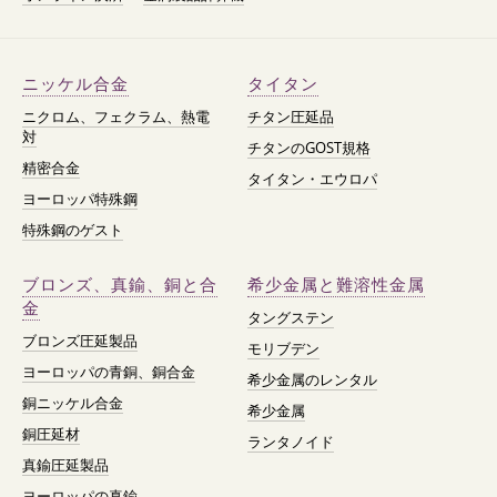
ニッケル合金
タイタン
ニクロム、フェクラム、熱電
チタン圧延品
対
チタンのGOST規格
精密合金
タイタン・エウロパ
ヨーロッパ特殊鋼
特殊鋼のゲスト
ブロンズ、真鍮、銅と合
希少金属と難溶性金属
金
タングステン
ブロンズ圧延製品
モリブデン
ヨーロッパの青銅、銅合金
希少金属のレンタル
銅ニッケル合金
希少金属
銅圧延材
ランタノイド
真鍮圧延製品
ヨーロッパの真鍮