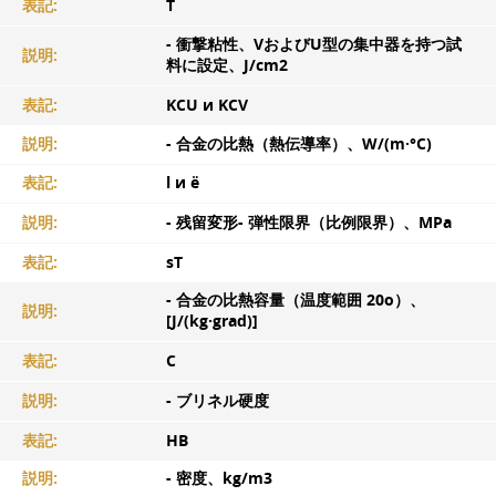
表記:
T
- 衝撃粘性、VおよびU型の集中器を持つ試
説明:
料に設定、J/cm2
表記:
KCU и KCV
説明:
- 合金の比熱（熱伝導率）、W/(m·°C)
表記:
l и ë
説明:
- 残留変形- 弾性限界（比例限界）、MPa
表記:
sT
- 合金の比熱容量（温度範囲 20o）、
説明:
[J/(kg·grad)]
表記:
C
説明:
- ブリネル硬度
表記:
HB
説明:
- 密度、kg/m3