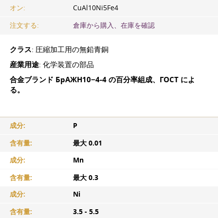
オン:
CuAl10Ni5Fe4
注文する:
倉庫から購入、在庫を確認
クラス
: 圧縮加工用の無鉛青銅
産業用途
: 化学装置の部品
合金ブランド БрАЖН10−4-4 の百分率組成、ГОСТ によ
る。
成分:
P
含有量:
最大 0.01
成分:
Mn
含有量:
最大 0.3
成分:
Ni
含有量:
3.5 - 5.5