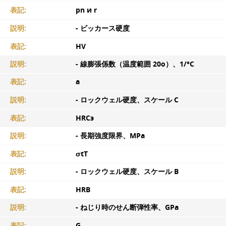
表記:
pn и r
説明:
- ビッカース硬度
表記:
HV
説明:
- 線膨張係数（温度範囲 20o）、1/°C
表記:
а
説明:
- ロックウェル硬度、スケール C
表記:
HRCэ
説明:
- 長期強度限界、MPa
表記:
σtТ
説明:
- ロックウェル硬度、スケール B
表記:
HRB
説明:
- ねじり時のせん断弾性率、GPa
表記:
G