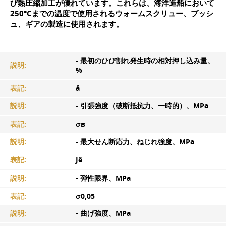
び熱圧縮加工が優れています。これらは、海洋造船において
250°Cまでの温度で使用されるウォームスクリュー、ブッシ
ュ、ギアの製造に使用されます。
- 最初のひび割れ発生時の相対押し込み量、
説明:
%
表記:
å
説明:
- 引張強度（破断抵抗力、一時的）、MPa
表記:
σв
説明:
- 最大せん断応力、ねじれ強度、MPa
表記:
Jê
説明:
- 弾性限界、MPa
表記:
σ0,05
説明:
- 曲げ強度、MPa