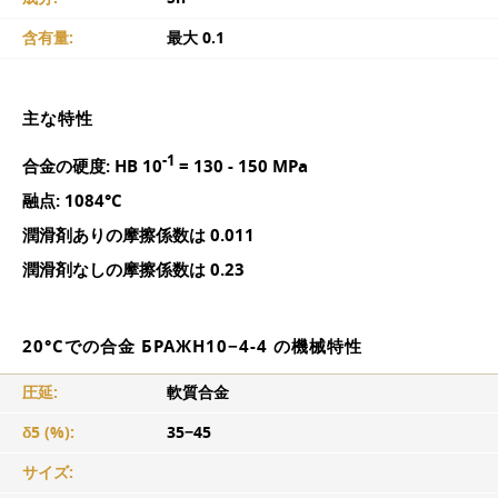
含有量:
最大 0.1
主な特性
-1
合金の硬度: HB 10
= 130 - 150 MPa
融点: 1084°C
潤滑剤ありの摩擦係数は 0.011
潤滑剤なしの摩擦係数は 0.23
20°Cでの合金 БРАЖН10−4-4 の機械特性
圧延:
軟質合金
δ5 (%):
35−45
サイズ: