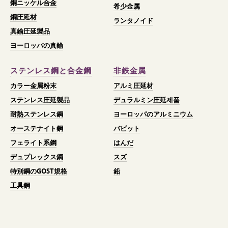
銅ニッケル合金
希少金属
銅圧延材
ランタノイド
真鍮圧延製品
ヨーロッパの真鍮
ステンレス鋼と合金鋼
非鉄金属
カラー金属粉末
アルミ圧延材
ステンレス圧延製品
デュラルミン圧延제품
耐熱ステンレス鋼
ヨーロッパのアルミニウム
オーステナイト鋼
バビット
フェライト系鋼
はんだ
デュプレックス鋼
スズ
特別鋼のGOST規格
鉛
工具鋼