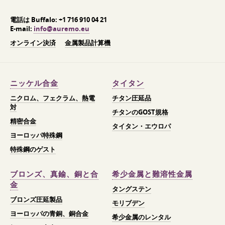
電話は Buffalo:
+1 716 910 04 21
E-mail:
info@auremo.eu
オンライン決済
金属製品計算機
ニッケル合金
タイタン
ニクロム、フェクラム、熱電
チタン圧延品
対
チタンのGOST規格
精密合金
タイタン・エウロパ
ヨーロッパ特殊鋼
特殊鋼のゲスト
ブロンズ、真鍮、銅と合
希少金属と難溶性金属
金
タングステン
ブロンズ圧延製品
モリブデン
ヨーロッパの青銅、銅合金
希少金属のレンタル