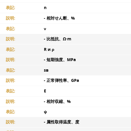
表記:
n
説明:
- 相対せん断、%
表記:
ν
説明:
- 比抵抗、Ω·m
表記:
R и ρ
説明:
- 短期強度、MPa
表記:
sв
説明:
- 正常弾性率、GPa
表記:
E
説明:
- 相対収縮、%
表記:
ψ
説明:
- 属性取得温度、度