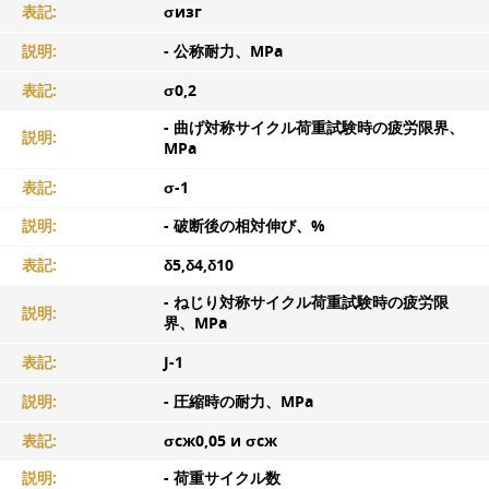
表記:
σизг
説明:
- 公称耐力、MPa
表記:
σ0,2
- 曲げ対称サイクル荷重試験時の疲労限界、
説明:
MPa
表記:
σ-1
説明:
- 破断後の相対伸び、%
表記:
δ5,δ4,δ10
- ねじり対称サイクル荷重試験時の疲労限
説明:
界、MPa
表記:
J-1
説明:
- 圧縮時の耐力、MPa
表記:
σсж0,05 и σсж
説明:
- 荷重サイクル数