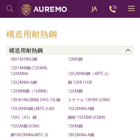
JA
構造用耐熱鋼
構造用耐熱鋼
08Х16Н9М2鋼
12MX鋼
12Х1МФ鋼 (12ХМФ;
12ХМФА)
12Х2МФА鋼（48ТС-2）
12Х2МФА-А鋼
鋼 12Х8 (1Х8)
12Х8ВФ鋼（1Х8ВФ）
12ХМ鋼
13Х3Н3М2ВФБ (VKS-10) 鋼
スチール 13Х9М (Х9М)
15Х2МФА鋼 (48TS-3-40)
15Х2МФА-А鋼
15Х5（X5）鋼
鋼材 15Х5ВФ (Х5ВФ)
15Х5М鋼 (Х5М)
15ХМ鋼
鋼18Х2МФА(48ТС-3)
18Х2МФА-А鋼