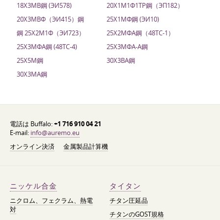
18Х3МВ鋼 (ЭИ578)
20Х1М1Ф1ТР鋼（ЭП182）
20Х3МВФ（ЭИ415）鋼
25Х1МФ鋼 (ЭИ10)
鋼 25Х2М1Ф（ЭИ723）
25Х2МФА鋼（48ТС-1）
25Х3МФА鋼 (48ТС-4)
25Х3МФА-А鋼
25Х5М鋼
30Х3ВА鋼
30Х3МА鋼
電話は Buffalo:
+1 716 910 04 21
E-mail:
info@auremo.eu
オンライン決済
金属製品計算機
ニッケル合金
タイタン
ニクロム、フェクラム、熱電
チタン圧延品
対
チタンのGOST規格