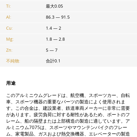
Ti:
最大0.05
Al:
86.3 — 91.5
Cu:
1.4 — 2
Mg:
1.8 — 2.8
Zn:
5 — 7
不純物:
合計0.1
用途
このアルミニウムグレードは、航空機、スポーツカー、自転
車、スポーツ機器の重要なパーツの製造によく使用されま
す。この合金は、建設業者、鉄道車両メーカーに非常に需要
があります。疲労負荷に対する耐性があるため、ボートのフ
レーム、船の隔壁または上部構造の製造に適しています。ア
ルミニウム7075は、スポーツやマウンテンバイクのフレー
ム、家電製品、ガスおよび熱交換機器、エレベーターの製造