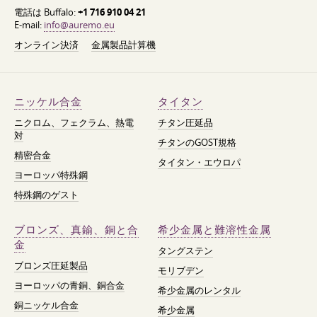
電話は Buffalo:
+1 716 910 04 21
E-mail:
info@auremo.eu
オンライン決済
金属製品計算機
ニッケル合金
タイタン
ニクロム、フェクラム、熱電
チタン圧延品
対
チタンのGOST規格
精密合金
タイタン・エウロパ
ヨーロッパ特殊鋼
特殊鋼のゲスト
ブロンズ、真鍮、銅と合
希少金属と難溶性金属
金
タングステン
ブロンズ圧延製品
モリブデン
ヨーロッパの青銅、銅合金
希少金属のレンタル
銅ニッケル合金
希少金属