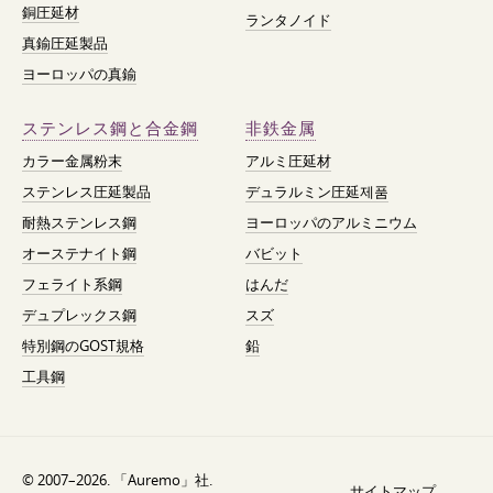
銅圧延材
ランタノイド
真鍮圧延製品
ヨーロッパの真鍮
ステンレス鋼と合金鋼
非鉄金属
カラー金属粉末
アルミ圧延材
ステンレス圧延製品
デュラルミン圧延제품
耐熱ステンレス鋼
ヨーロッパのアルミニウム
オーステナイト鋼
バビット
フェライト系鋼
はんだ
デュプレックス鋼
スズ
特別鋼のGOST規格
鉛
工具鋼
© 2007–2026. 「Auremo」社.
サイトマップ