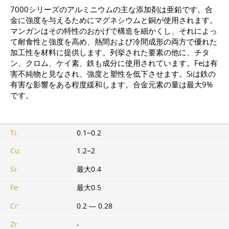
7000シリーズのアルミニウムの主な添加剤は亜鉛です。合
金に強度を与えるためにマグネシウムと銅が使用されます。
マンガンはその特性のおかげで構造を細かくし、それによっ
て耐食性と強度を高め、熱間および冷間成形の両方で優れた
加工性を材料に提供します。列挙された要素の他に、チタ
ン、クロム、ケイ素、鉄も成分に使用されています。Feは有
害不純物と見なされ、強度と塑性を低下させます。Siは鉄の
有害な影響をある程度緩和します。合金元素の量は最大9%
です。
Ti:
0.1−0.2
Cu:
1.2−2
Si:
最大0.4
Fe:
最大0.5
Cr:
0.2 — 0.28
Zr:
-