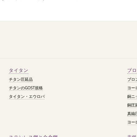
タイタン
ブロ
チタン圧延品
ブロ
チタンのGOST規格
ヨー
タイタン・エウロパ
銅ニ
銅圧
真鍮
ヨー