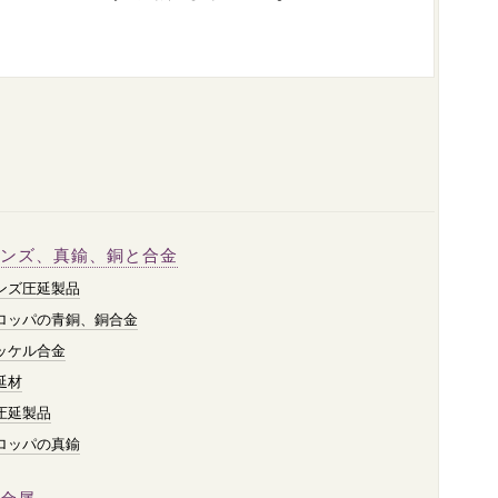
ンズ、真鍮、銅と合金
ンズ圧延製品
ロッパの青銅、銅合金
ッケル合金
延材
圧延製品
ロッパの真鍮