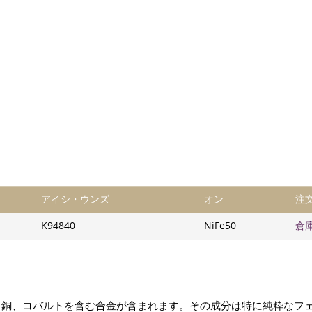
アイシ・ウンズ
オン
注
K94840
NiFe50
倉
、銅、コバルトを含む合金が含まれます。その成分は特に純粋なフ