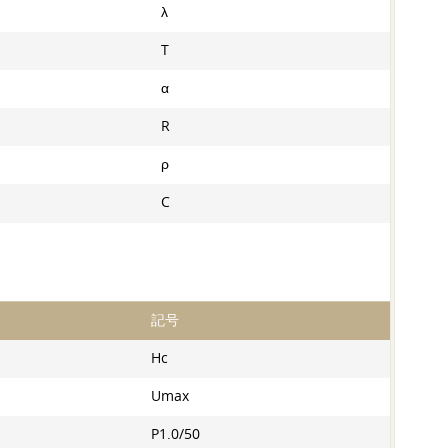
λ
T
α
R
ρ
C
記号
Hc
Umax
P1.0/50