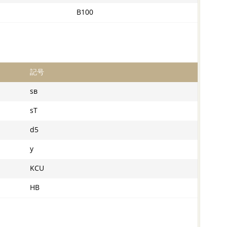
B100
記号
sв
sT
d5
y
KCU
HB