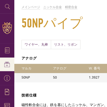
メインページ
ニッケル合金
精密合金
50NPパイプ
ワイヤー、丸棒
リスト、リボン
アナログ
マルカ
アナログ
W. 番号
50NP
50
1.3927
技術仕様
磁性軟合金には、鉄を基にしたニッケル、マンガン