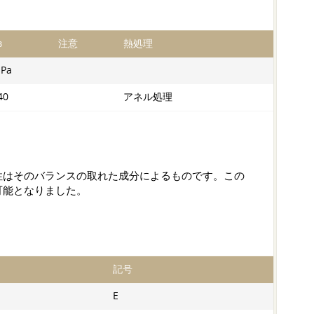
в
注意
熱処理
Pa
40
アネル処理
性はそのバランスの取れた成分によるものです。この
可能となりました。
記号
E