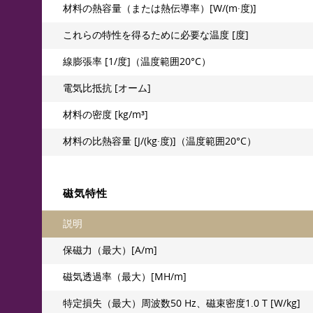
材料の熱容量（または熱伝導率）[W/(m·度)]
これらの特性を得るために必要な温度 [度]
線膨張率 [1/度]（温度範囲20°C）
電気比抵抗 [オーム]
材料の密度 [kg/m³]
材料の比熱容量 [J/(kg·度)]（温度範囲20°C）
磁気特性
説明
保磁力（最大）[A/m]
磁気透過率（最大）[MH/m]
特定損失（最大）周波数50 Hz、磁束密度1.0 T [W/kg]