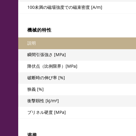
100未満の磁場強度での磁束密度 [A/m]
機械的特性
説明
瞬間引張強さ [MPa]
降伏点（比例限界）[MPa]
破断時の伸び率 [%]
狭義 [%]
衝撃靱性 [kJ/m²]
ブリネル硬度 [MPa]
溶接