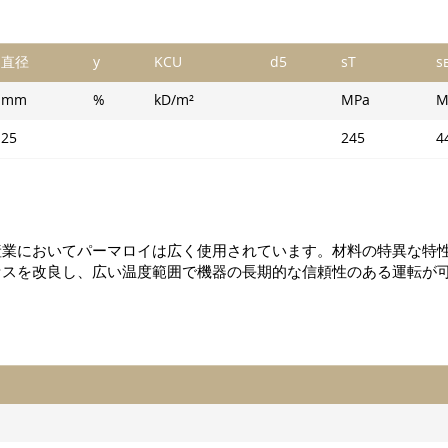
直径
y
KCU
d5
sT
s
mm
%
kD/m²
MPa
M
25
245
4
産業においてパーマロイは広く使用されています。材料の特異な特
セスを改良し、広い温度範囲で機器の長期的な信頼性のある運転が