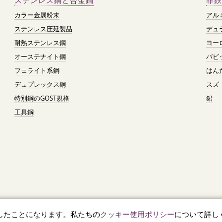
ステンレス鋼と合金鋼
非鉄
カラー金属粉末
アル
ステンレス圧延製品
デュ
耐熱ステンレス鋼
ヨー
オーステナイト鋼
バビ
フェライト系鋼
はん
デュプレックス鋼
スズ
特別鋼のGOST規格
鉛
工具鋼
したことになります。私たちの
クッキー使用ポリシー
について詳し