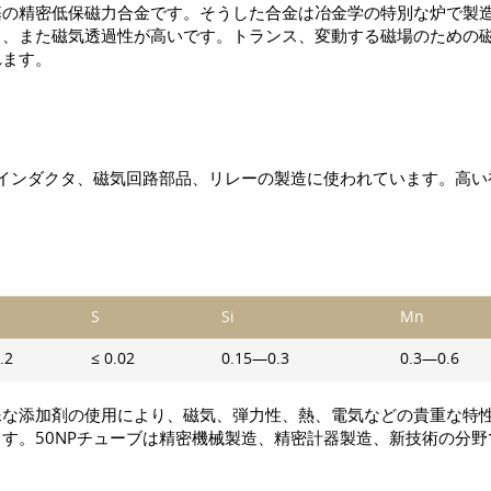
基の精密低保磁力合金です。そうした合金は冶金学の特別な炉で製
く、また磁気透過性が高いです。トランス、変動する磁場のための
れます。
、インダクタ、磁気回路部品、リレーの製造に使われています。高
S
Si
Mn
.2
≤ 0.02
0.15—0.3
0.3—0.6
殊な添加剤の使用により、磁気、弾力性、熱、電気などの貴重な特
す。50NPチューブは精密機械製造、精密計器製造、新技術の分