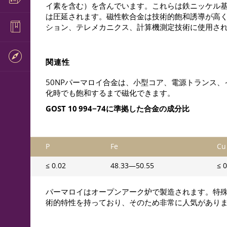
イ素を含む）を含んでいます。これらは鉄ニッケル
は圧延されます。磁性軟合金は技術的飽和誘導が高
ション、テレメカニクス、計算機測定技術に使用さ
関連性
50NPパーマロイ合金は、小型コア、電源トランス
化時でも飽和するまで磁化できます。
GOST 10
994−74に準拠した合金の成分比
P
Fe
Cu
≤ 0.02
48.33—50.55
≤ 0
パーマロイはオープンアーク炉で製造されます。特
術的特性を持っており、そのため非常に人気がありま