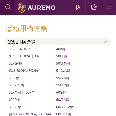
JA
ばね用構造鋼
ばね用構造鋼
スチール 3K-7
40R鋼
スチール50RA（50R）
50ХГ鋼
50XGA鋼
50ХГФА鋼
鋼材 50ХФА (50ХФ)
51ХФА鋼
55S2鋼
55С2А鋼
55С2ГФ鋼
55ХГР鋼
55ХФА鋼（55ХФ）
60G鋼
60С2鋼
60С2А鋼
60С2Г鋼
60С2Н2A鋼
鋼 60С2Х (60С2ХА; 60С2ХАА)
60С2ХГ鋼