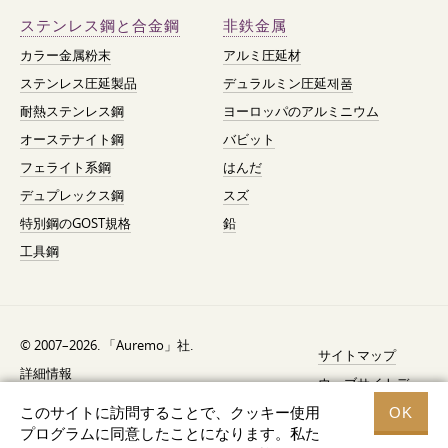
ステンレス鋼と合金鋼
非鉄金属
カラー金属粉末
アルミ圧延材
ステンレス圧延製品
デュラルミン圧延제품
耐熱ステンレス鋼
ヨーロッパのアルミニウム
オーステナイト鋼
バビット
フェライト系鋼
はんだ
デュプレックス鋼
スズ
特別鋼のGOST規格
鉛
工具鋼
© 2007–2026. 「Auremo」社.
サイトマップ
詳細情報
ウェブサイトデ
AGB（利用規約）
ザイン —
Fresh
このサイトに訪問することで、クッキー使用
OK
リコール通知
プログラムに同意したことになります。私た