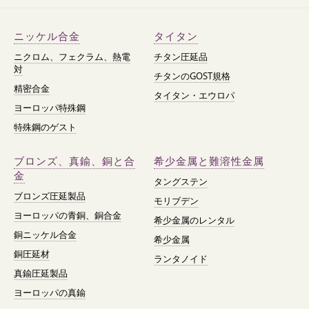
ニッケル合金
タイタン
ニクロム、フェクラム、熱電
チタン圧延品
対
チタンのGOST規格
精密合金
タイタン・エウロパ
ヨーロッパ特殊鋼
特殊鋼のゲスト
ブロンズ、真鍮、銅と合
希少金属と難溶性金属
金
タングステン
ブロンズ圧延製品
モリブデン
ヨーロッパの青銅、銅合金
希少金属のレンタル
銅ニッケル合金
希少金属
銅圧延材
ランタノイド
真鍮圧延製品
ヨーロッパの真鍮