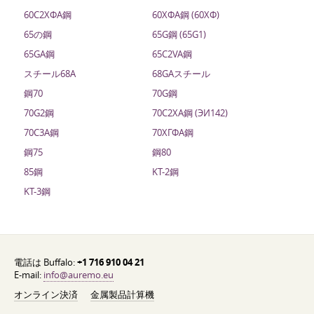
60С2ХФА鋼
60ХФА鋼 (60ХФ)
65の鋼
65G鋼 (65G1)
65GA鋼
65C2VA鋼
スチール68A
68GAスチール
鋼70
70G鋼
70G2鋼
70С2ХА鋼 (ЭИ142)
70C3A鋼
70ХГФA鋼
鋼75
鋼80
85鋼
KT-2鋼
KT-3鋼
電話は Buffalo:
+1 716 910 04 21
E-mail:
info@auremo.eu
オンライン決済
金属製品計算機