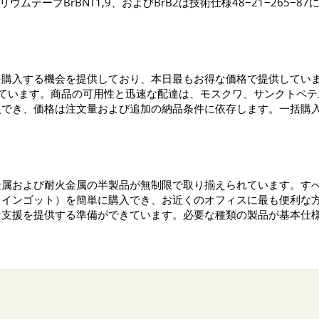
リウムテープBrBNT1,9、およびBrB2は技術仕様48−21−265−
を購入する機会を提供しており、本日最もお得な価格で提供してい
しています。商品の可用性と迅速な配達は、モスクワ、サンクトペ
入でき、価格は注文量および追加の納品条件に依存します。一括購
金属および耐火金属の半製品が無制限で取り揃えられています。す
（インゴット）を簡単に購入でき、お近くのオフィスに最も便利な
な支援を提供する準備ができています。必要な種類の製品が基本仕