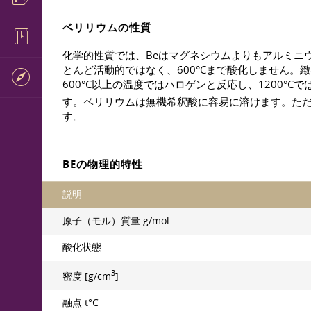
ベリリウムの性質
化学的性質では、Beはマグネシウムよりもアルミニ
とんど活動的ではなく、600°Cまで酸化しません
600°C以上の温度ではハロゲンと反応し、1200°C
す。ベリリウムは無機希釈酸に容易に溶けます。た
す。
BEの物理的特性
説明
原子（モル）質量 g/mol
酸化状態
3
密度 [g/cm
]
融点 t°С