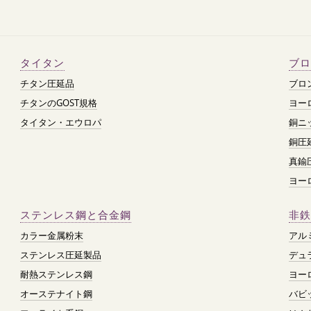
タイタン
ブロ
チタン圧延品
ブロ
チタンのGOST規格
ヨー
タイタン・エウロパ
銅ニ
銅圧
真鍮
ヨー
ステンレス鋼と合金鋼
非鉄
カラー金属粉末
アル
ステンレス圧延製品
デュ
耐熱ステンレス鋼
ヨー
オーステナイト鋼
バビ