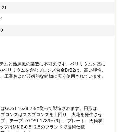
2.21
01
09
テムと熱屏風の製造に不可欠です。ベリリウムを基に
ベリリウムを含むブロンズ合金BrB2は、高い弾性、
り、工業および芸術的な鋳物に広く使用されています。
形は
GOST 1628-78
に従って製造されます。円形は、
ムブロンズはスズブロンズを上回り、火花を発生させ
、テープ（GOST 1789−79）、プレート、円筒状
MK B-0,5−2,5のブランドで技術仕様