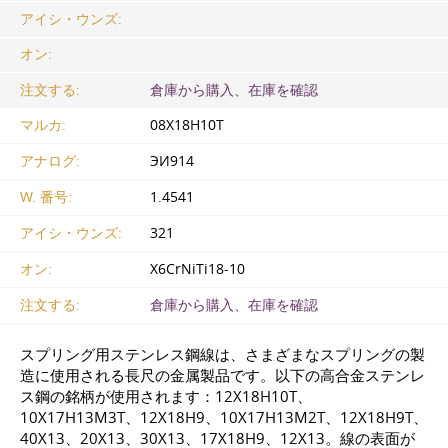
アイシ・ウンズ:
オン:
注文する:
倉庫から購入、在庫を確認
マルカ:
08Х18Н10Т
アナログ:
ЭИ914
W. 番号:
1.4541
アイシ・ウンズ:
321
オン:
X6CrNiTi18-10
注文する:
倉庫から購入、在庫を確認
スプリング用ステンレス鋼線は、さまざまなスプリングの製
造に使用される長尺の金属製品です。以下の高合金ステンレ
ス鋼の銘柄が使用されます：12Х18Н10Т、
10Х17Н13М3Т、12Х18Н9、10Х17Н13М2Т、12Х18Н9Т、
40Х13、20Х13、30Х13、17Х18Н9、12Х13。線の表面が