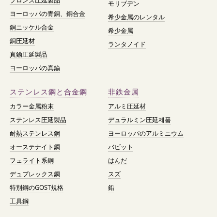
ブロンズ圧延製品
モリブデン
ヨーロッパの青銅、銅合金
希少金属のレンタル
銅ニッケル合金
希少金属
銅圧延材
ランタノイド
真鍮圧延製品
ヨーロッパの真鍮
ステンレス鋼と合金鋼
非鉄金属
カラー金属粉末
アルミ圧延材
ステンレス圧延製品
デュラルミン圧延제품
耐熱ステンレス鋼
ヨーロッパのアルミニウム
オーステナイト鋼
バビット
フェライト系鋼
はんだ
デュプレックス鋼
スズ
特別鋼のGOST規格
鉛
工具鋼