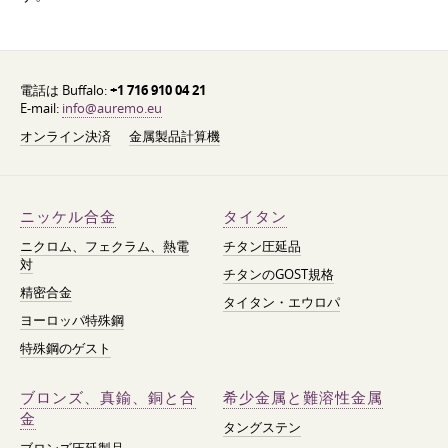
電話は Buffalo:
+1 716 910 04 21
E-mail:
info@auremo.eu
オンライン決済
金属製品計算機
ニッケル合金
タイタン
ニクロム、フェクラム、熱電
チタン圧延品
対
チタンのGOST規格
精密合金
タイタン・エウロパ
ヨーロッパ特殊鋼
特殊鋼のゲスト
ブロンズ、真鍮、銅と合
希少金属と難溶性金属
金
タングステン